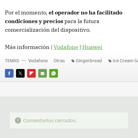
Por el momento,
el operador no ha facilitado
condiciones y precios
para la futura
comercialización del dispositivo.
Más información |
Vodafone
|
Huawei
TEMAS
Vodafone
Otras
Gingerbread
Ice Cream 
FACEBOOK
TWITTER
FLIPBOARD
E-
WHATSAPP
MAIL
Comentarios cerrados