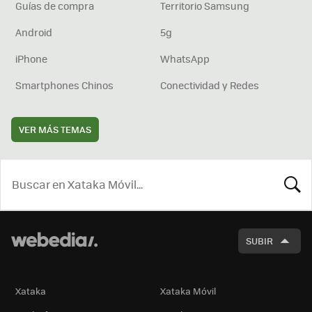
Guías de compra
Territorio Samsung
Android
5g
iPhone
WhatsApp
Smartphones Chinos
Conectividad y Redes
VER MÁS TEMAS
BUSCA
SUBIR
Xataka
Xataka Móvil