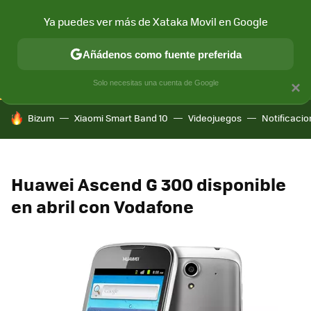
Ya puedes ver más de Xataka Movil en Google
CONECTIVIDAD
MÓVIL Y SOCIEDAD
APLICACIONES
COM
Añádenos como fuente preferida
Solo necesitas una cuenta de Google
×
HOY SE HABLA DE
Bizum
Xiaomi Smart Band 10
Videojuegos
Notificaci
Huawei Ascend G 300 disponible
en abril con Vodafone