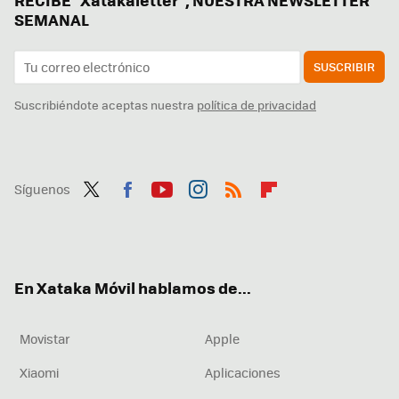
RECIBE "Xatakaletter", NUESTRA NEWSLETTER
SEMANAL
SUSCRIBIR
Suscribiéndote aceptas nuestra
política de privacidad
Síguenos
Twit
Fac
You
Inst
RSS
Flip
ter
ebo
tub
agr
boa
ok
e
am
rd
En Xataka Móvil hablamos de...
Movistar
Apple
Xiaomi
Aplicaciones