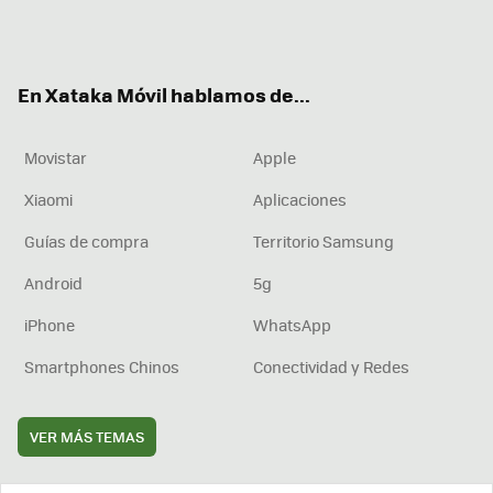
Twit
Fac
You
Inst
RSS
Flip
ter
ebo
tub
agr
boa
ok
e
am
rd
En Xataka Móvil hablamos de...
Movistar
Apple
Xiaomi
Aplicaciones
Guías de compra
Territorio Samsung
Android
5g
iPhone
WhatsApp
Smartphones Chinos
Conectividad y Redes
VER MÁS TEMAS