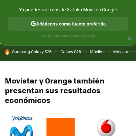
Ya puedes ver más de Xataka Movil en Google
CONECTIVIDAD
MÓVIL Y SOCIEDAD
APLICACIONES
COM
Añádenos como fuente preferida
Solo necesitas una cuenta de Google
×
HOY SE HABLA DE
Samsung Galaxy S26
Galaxy S26
Móviles
Movistar
Movistar y Orange también
presentan sus resultados
económicos