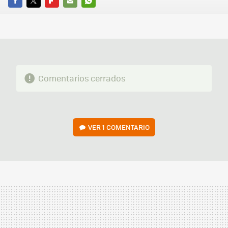
FACEBOOK
TWITTER
FLIPBOARD
E-
WHATSAPP
MAIL
Comentarios cerrados
VER
1 COMENTARIO