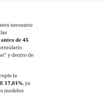
será necesario
 las
 antes de 45
formulario
wi" y dentro de
cepte la
AE 17,81%
, ya
los modelos