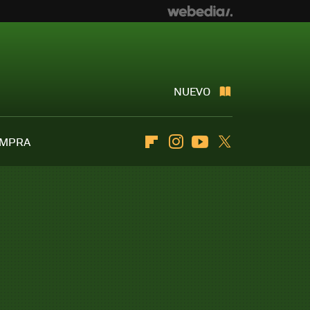
NUEVO
OMPRA
Flipboard
Instagram
Youtube
Twitter