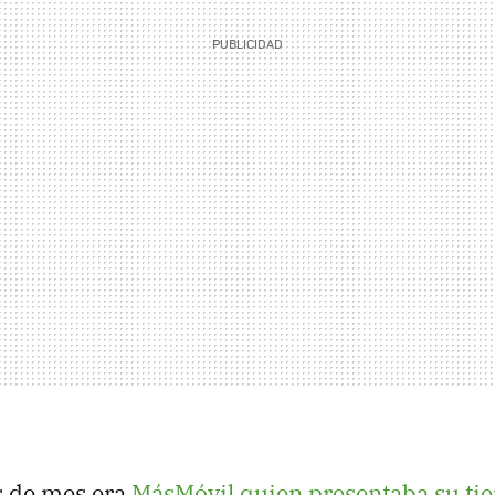
s de mes era
MásMóvil quien presentaba su ti