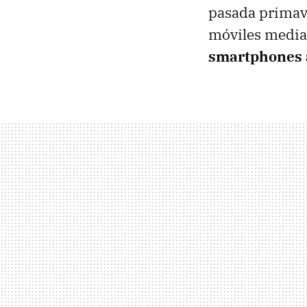
pasada primave
móviles median
smartphones a