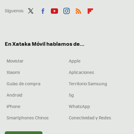
Síguenos
Twit
Fac
You
Inst
RSS
Flip
ter
ebo
tub
agr
boa
ok
e
am
rd
En Xataka Móvil hablamos de...
Movistar
Apple
Xiaomi
Aplicaciones
Guías de compra
Territorio Samsung
Android
5g
iPhone
WhatsApp
Smartphones Chinos
Conectividad y Redes