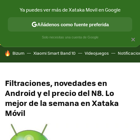
Ya puedes ver más de Xataka Movil en Google
CONECTIVIDAD
MÓVIL Y SOCIEDAD
APLICACIONES
COM
Añádenos como fuente preferida
Solo necesitas una cuenta de Google
×
HOY SE HABLA DE
Bizum
Xiaomi Smart Band 10
Videojuegos
Notificaci
Filtraciones, novedades en
Android y el precio del N8. Lo
mejor de la semana en Xataka
Móvil