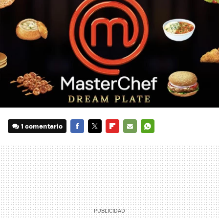
1 comentario
FACEBOOK
TWITTER
FLIPBOARD
E-
WHATSAPP
MAIL