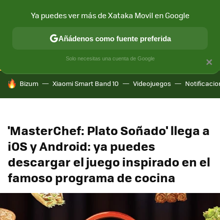
Ya puedes ver más de Xataka Movil en Google
CONECTIVIDAD
MÓVIL Y SOCIEDAD
APLICACIONES
COM
Añádenos como fuente preferida
Solo necesitas una cuenta de Google
×
HOY SE HABLA DE
Bizum
Xiaomi Smart Band 10
Videojuegos
Notificaci
'MasterChef: Plato Soñado' llega a
iOS y Android: ya puedes
descargar el juego inspirado en el
famoso programa de cocina