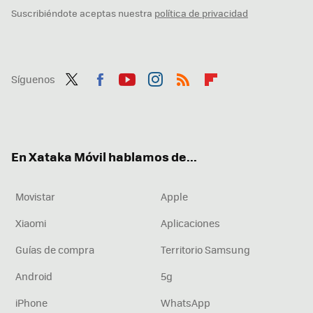
Suscribiéndote aceptas nuestra
política de privacidad
Síguenos
Twit
Fac
You
Inst
RSS
Flip
ter
ebo
tub
agr
boa
ok
e
am
rd
En Xataka Móvil hablamos de...
Movistar
Apple
Xiaomi
Aplicaciones
Guías de compra
Territorio Samsung
Android
5g
iPhone
WhatsApp