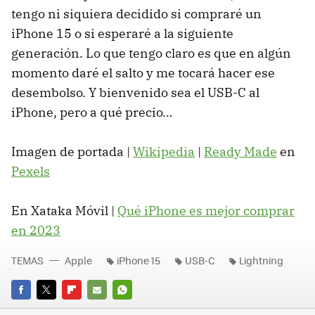
tengo ni siquiera decidido si compraré un
iPhone 15 o si esperaré a la siguiente
generación. Lo que tengo claro es que en algún
momento daré el salto y me tocará hacer ese
desembolso. Y bienvenido sea el USB-C al
iPhone, pero a qué precio…
Imagen de portada |
Wikipedia
|
Ready Made
en
Pexels
En Xataka Móvil |
Qué iPhone es mejor comprar
en 2023
TEMAS
Apple
iPhone 15
USB-C
Lightning
FACEBOOK
TWITTER
FLIPBOARD
E-
WHATSAPP