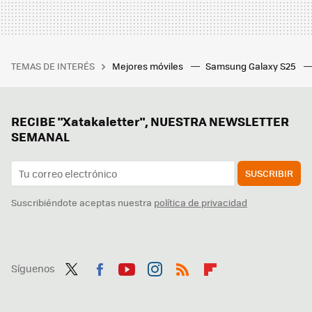
TEMAS DE INTERÉS
Mejores móviles
Samsung Galaxy S25
RECIBE "Xatakaletter", NUESTRA NEWSLETTER
SEMANAL
SUSCRIBIR
Suscribiéndote aceptas nuestra
política de privacidad
Síguenos
Twit
Fac
You
Inst
RSS
Flip
ter
ebo
tub
agr
boa