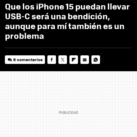
Que los iPhone 15 puedan llevar
USB-C será una bendición,
aunque para mí también es un
problema
8 comentarios
FACEBOOK
TWITTER
FLIPBOARD
E-
WHATSAPP
MAIL