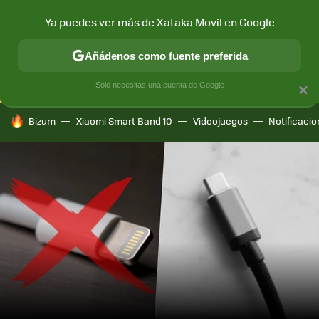
Ya puedes ver más de Xataka Movil en Google
CONECTIVIDAD
MÓVIL Y SOCIEDAD
APLICACIONES
COM
Añádenos como fuente preferida
Solo necesitas una cuenta de Google
×
HOY SE HABLA DE
Bizum
Xiaomi Smart Band 10
Videojuegos
Notificaci