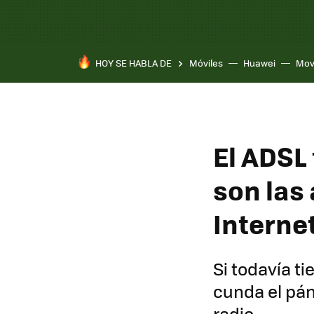
HOY SE HABLA DE
Móviles
Huawei
Mov
El ADSL 
son las
Internet
Si todavía t
cunda el pán
radio