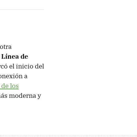
 otra
a Línea de
có el inicio del
onexión a
 de los
 más moderna y