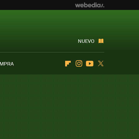
NUEVO
OMPRA
Flipboard
Instagram
Youtube
Twitter