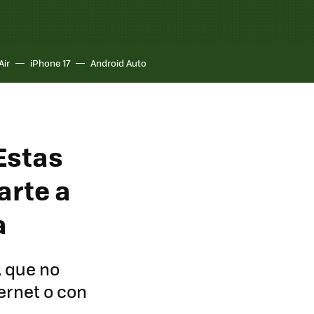
Air
iPhone 17
Android Auto
 Estas
arte a
a
, que no
ernet o con