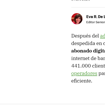
Eva R. De 
Editor Senior
Después del
ad
despedida en c
abonado digit
internet de ba
441.000 client
operadores
par
eficiente.