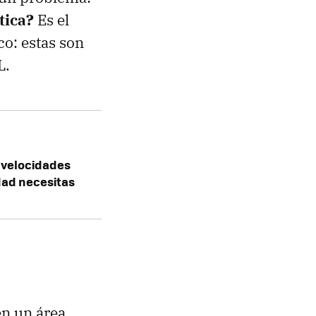
ptica?
Es el
co: estas son
L.
é velocidades
dad necesitas
en un área