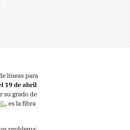
de líneas para
el 19 de abril
r su grado de
SL
, es la fibra
a un problema: