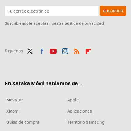
SUSCRIBIR
Suscribiéndote aceptas nuestra
política de privacidad
Síguenos
Twit
Fac
You
Inst
RSS
Flip
ter
ebo
tub
agr
boa
ok
e
am
rd
En Xataka Móvil hablamos de...
Movistar
Apple
Xiaomi
Aplicaciones
Guías de compra
Territorio Samsung