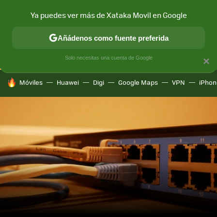
Ya puedes ver más de Xataka Movil en Google
CONECTIVIDAD
MÓVIL Y SOCIEDAD
APLICACIONES
COM
Añádenos como fuente preferida
Solo necesitas una cuenta de Google
×
HOY SE HABLA DE
Móviles
Huawei
Digi
Google Maps
VPN
iPhon