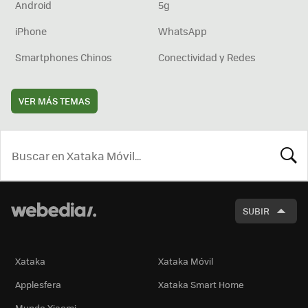
Android
5g
iPhone
WhatsApp
Smartphones Chinos
Conectividad y Redes
VER MÁS TEMAS
BUSCA
SUBIR
Xataka
Xataka Móvil
Applesfera
Xataka Smart Home
Mundo Xiaomi