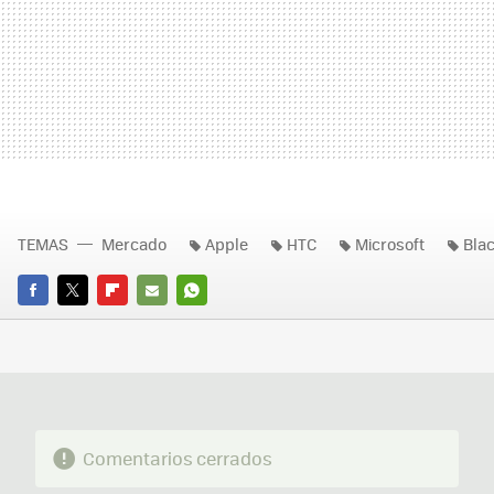
TEMAS
Mercado
Apple
HTC
Microsoft
Bla
FACEBOOK
TWITTER
FLIPBOARD
E-
WHATSAPP
MAIL
Comentarios cerrados