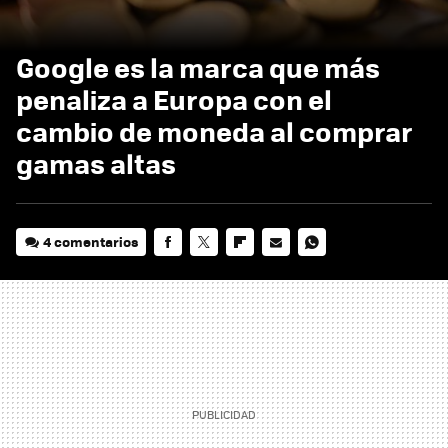
Google es la marca que más
penaliza a Europa con el
cambio de moneda al comprar
gamas altas
4 comentarios
FACEBOOK
TWITTER
FLIPBOARD
E-
WHATSAPP
MAIL