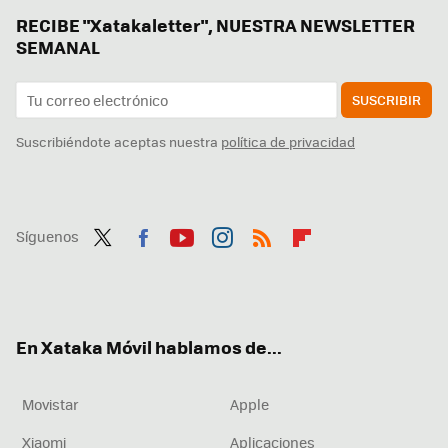
RECIBE "Xatakaletter", NUESTRA NEWSLETTER
SEMANAL
SUSCRIBIR
Suscribiéndote aceptas nuestra
política de privacidad
Síguenos
Twit
Fac
You
Inst
RSS
Flip
ter
ebo
tub
agr
boa
ok
e
am
rd
En Xataka Móvil hablamos de...
Movistar
Apple
Xiaomi
Aplicaciones