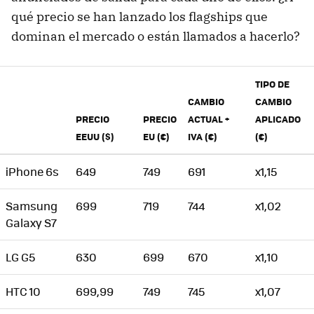
qué precio se han lanzado los flagships que
dominan el mercado o están llamados a hacerlo?
TIPO DE
CAMBIO
CAMBIO
PRECIO
PRECIO
ACTUAL +
APLICADO
EEUU ($)
EU (€)
IVA (€)
(€)
iPhone 6s
649
749
691
x1,15
Samsung
699
719
744
x1,02
Galaxy S7
LG G5
630
699
670
x1,10
HTC 10
699,99
749
745
x1,07