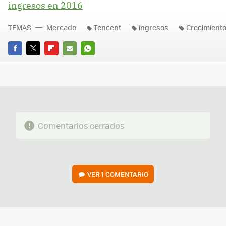
ingresos en 2016
TEMAS
Mercado
Tencent
ingresos
Crecimient
FACEBOOK
TWITTER
FLIPBOARD
E-
WHATSAPP
MAIL
Comentarios cerrados
VER
1 COMENTARIO