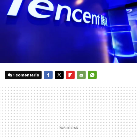
1 comentario
FACEBOOK
TWITTER
FLIPBOARD
E-
WHATSAPP
MAIL