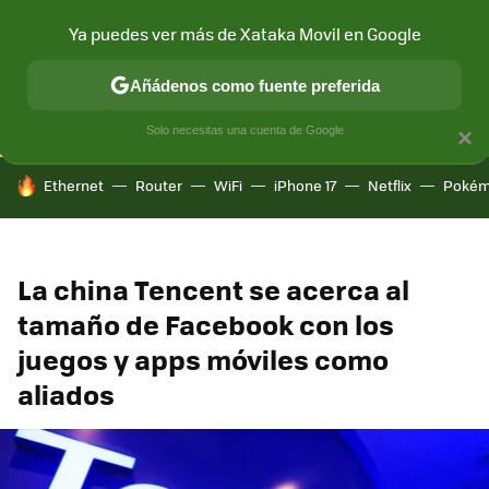
Ya puedes ver más de Xataka Movil en Google
CONECTIVIDAD
MÓVIL Y SOCIEDAD
APLICACIONES
COM
Añádenos como fuente preferida
Solo necesitas una cuenta de Google
×
HOY SE HABLA DE
Ethernet
Router
WiFi
iPhone 17
Netflix
Pokém
La china Tencent se acerca al
tamaño de Facebook con los
juegos y apps móviles como
aliados