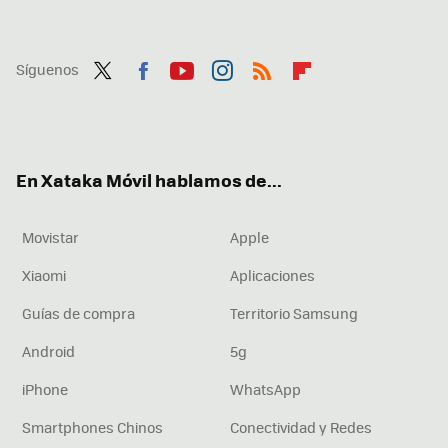
Síguenos
Twit
Fac
You
Inst
RSS
Flip
ter
ebo
tub
agr
boa
ok
e
am
rd
En Xataka Móvil hablamos de...
Movistar
Apple
Xiaomi
Aplicaciones
Guías de compra
Territorio Samsung
Android
5g
iPhone
WhatsApp
Smartphones Chinos
Conectividad y Redes