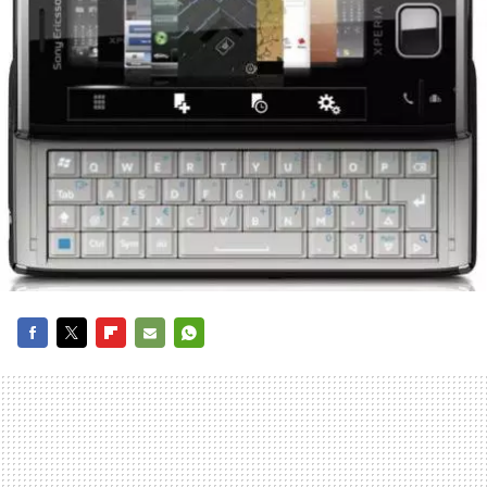
FACEBOOK
TWITTER
FLIPBOARD
E-
WHATSAPP
MAIL