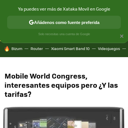
Ya puedes ver más de Xataka Movil en Google
CONECTIVIDAD
MÓVIL Y SOCIEDAD
APLICACIONES
COM
Añádenos como fuente preferida
Solo necesitas una cuenta de Google
×
HOY SE HABLA DE
Bizum
Router
Xiaomi Smart Band 10
Videojuegos
Mobile World Congress,
interesantes equipos pero ¿Y las
tarifas?