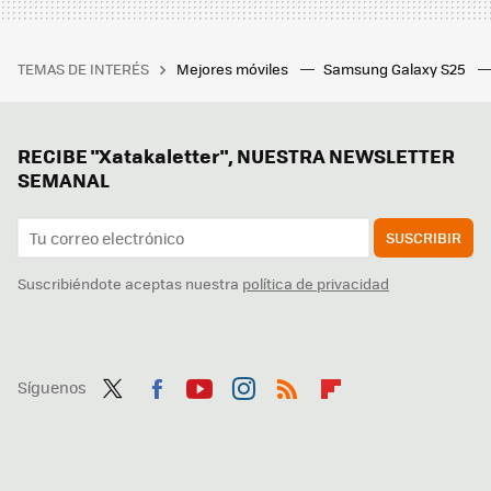
TEMAS DE INTERÉS
Mejores móviles
Samsung Galaxy S25
RECIBE "Xatakaletter", NUESTRA NEWSLETTER
SEMANAL
SUSCRIBIR
Suscribiéndote aceptas nuestra
política de privacidad
Síguenos
Twit
Fac
You
Inst
RSS
Flip
ter
ebo
tub
agr
boa
ok
e
am
rd