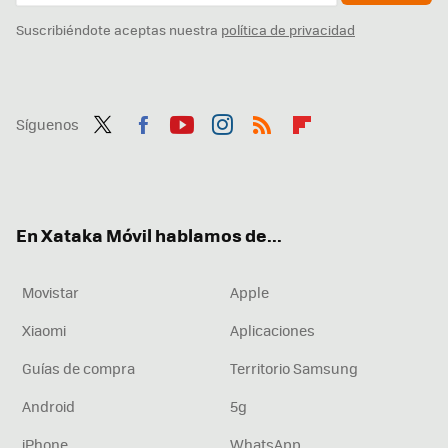
Suscribiéndote aceptas nuestra
política de privacidad
Síguenos
Twit
Fac
You
Inst
RSS
Flip
ter
ebo
tub
agr
boa
ok
e
am
rd
En Xataka Móvil hablamos de...
Movistar
Apple
Xiaomi
Aplicaciones
Guías de compra
Territorio Samsung
Android
5g
iPhone
WhatsApp