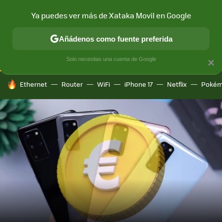
Ya puedes ver más de Xataka Movil en Google
CONECTIVIDAD
MÓVIL Y SOCIEDAD
APLICACIONES
COM
Añádenos como fuente preferida
Solo necesitas una cuenta de Google
×
HOY SE HABLA DE
Ethernet
Router
WiFi
iPhone 17
Netflix
Pokém