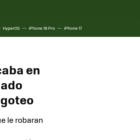
HyperOS
iPhone 18 Pro
iPhone 17
caba en
idado
ligoteo
ue le robaran