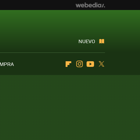
NUEVO
OMPRA
Flipboard
Instagram
Youtube
Twitter