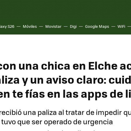
laxy S26
Móviles
Movistar
Digi
Google Maps
WiFi
 con una chica en Elche a
liza y un aviso claro: cu
n te fías en las apps de 
recibió una paliza al tratar de impedir q
y tuvo que ser operado de urgencia