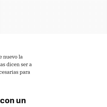
e nuevo la
as dicen ser a
cesarias para
 con un