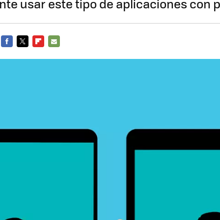
nte usar este tipo de aplicaciones con 
FACEBOOK
TWITTER
FLIPBOARD
E-
MAIL