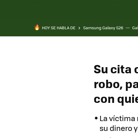
HOY SE HABLA DE
Samsung Galaxy S26
Ga
Su cita
robo, pa
con quie
La víctima 
su dinero 