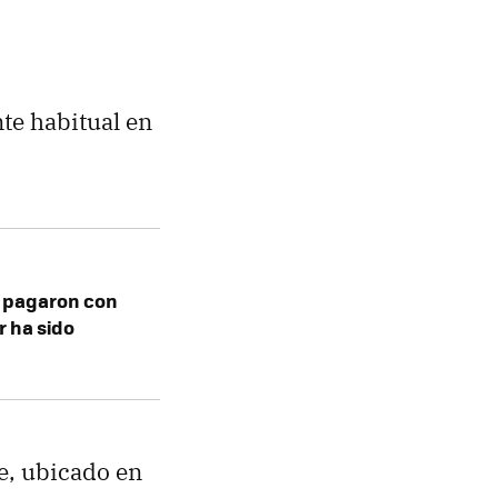
te habitual en
e pagaron con
r ha sido
e, ubicado en