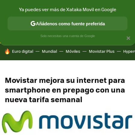
Ya puedes ver más de Xataka Movil en Google
CONECTIVIDAD
MÓVIL Y SOCIEDAD
APLICACIONES
COM
Añádenos como fuente preferida
Solo necesitas una cuenta de Google
×
HOY SE HABLA DE
Euro digital
Mundial
Móviles
Movistar Plus
Hyper
Movistar mejora su internet para
smartphone en prepago con una
nueva tarifa semanal