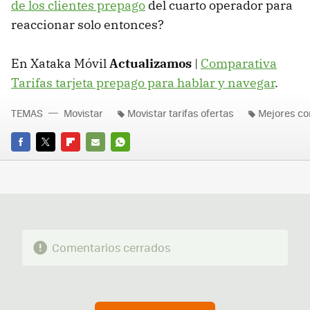
de los clientes prepago
del cuarto operador para
reaccionar solo entonces?
En Xataka Móvil
Actualizamos
|
Comparativa
Tarifas tarjeta prepago para hablar y navegar
.
TEMAS
Movistar
Movistar tarifas ofertas
Mejores co
FACEBOOK
TWITTER
FLIPBOARD
E-
WHATSAPP
MAIL
Comentarios cerrados