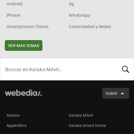
Android
5g
iPhone
WhatsApp
Smartphones Chinos
Conectividad y Redes
VER MÁS TEMAS
BUSCA
SUBIR
Xataka
Xataka Móvil
Applesfera
Xataka Smart Home