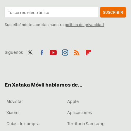
SUSCRIBIR
Suscribiéndote aceptas nuestra
política de privacidad
Síguenos
Twit
Fac
You
Inst
RSS
Flip
ter
ebo
tub
agr
boa
ok
e
am
rd
En Xataka Móvil hablamos de...
Movistar
Apple
Xiaomi
Aplicaciones
Guías de compra
Territorio Samsung