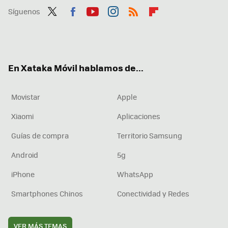
Síguenos
Twit
Fac
You
Inst
RSS
Flip
ter
ebo
tub
agr
boa
ok
e
am
rd
En Xataka Móvil hablamos de...
Movistar
Apple
Xiaomi
Aplicaciones
Guías de compra
Territorio Samsung
Android
5g
iPhone
WhatsApp
Smartphones Chinos
Conectividad y Redes
VER MÁS TEMAS