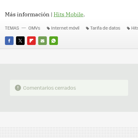
Más información |
Hits Mobile
.
TEMAS
OMVs
Internet móvil
Tarifa de datos
Hit
FACEBOOK
TWITTER
FLIPBOARD
E-
WHATSAPP
MAIL
Comentarios cerrados