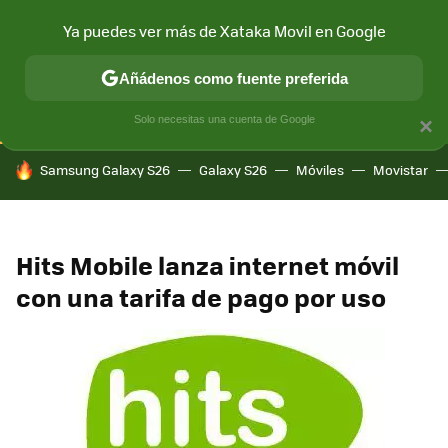
Ya puedes ver más de Xataka Movil en Google
CONECTIVIDAD
MÓVIL Y SOCIEDAD
APLICACIONES
COM
Añádenos como fuente preferida
Solo necesitas una cuenta de Google
×
HOY SE HABLA DE
Samsung Galaxy S26
Galaxy S26
Móviles
Movistar
Hits Mobile lanza internet móvil
con una tarifa de pago por uso