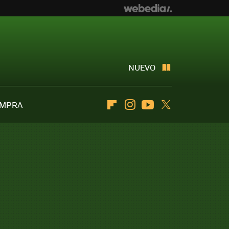
NUEVO
OMPRA
Flipboard
Instagram
Youtube
Twitter