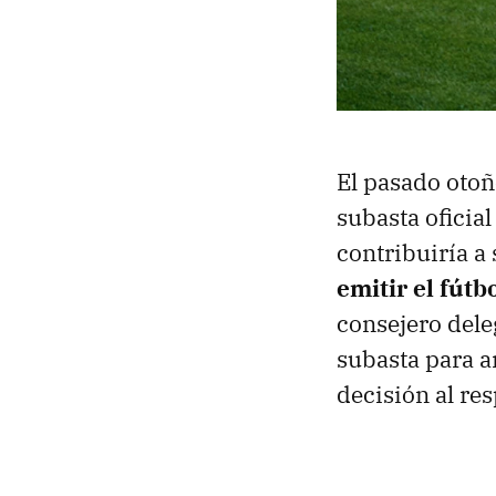
El pasado oto
subasta oficia
contribuiría a 
emitir el fútb
consejero dele
subasta para a
decisión al res