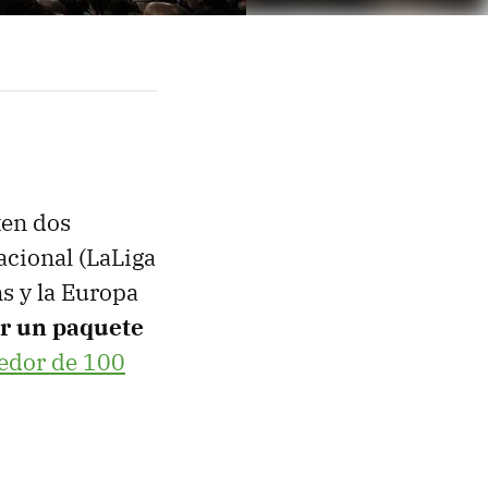
ten dos
acional (LaLiga
s y la Europa
ar un paquete
edor de 100