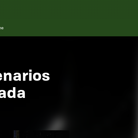
ne
enarios
rada