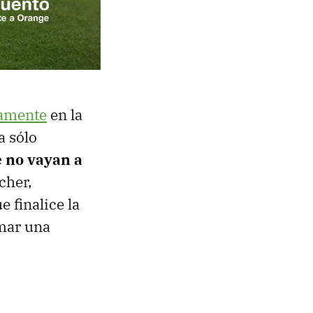
tamente
en la
a sólo
e no vayan a
cher,
 finalice la
omar una