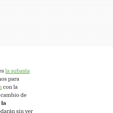
es
la subasta
mos para
n
con la
a cambio de
 la
edarán sin ver