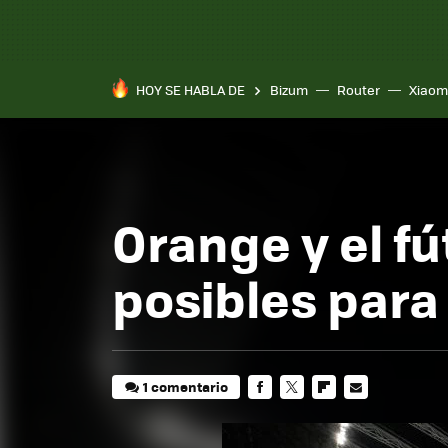
HOY SE HABLA DE
Bizum
Router
Xiaom
Orange y el fú
posibles para
1 comentario
FACEBOOK
TWITTER
FLIPBOARD
E-
MAIL