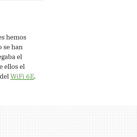
ses hemos
o se han
egaba el
 ellos el
 del
WiFi 6E
.