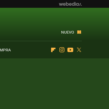
NUEVO
OMPRA
Flipboard
Instagram
Youtube
Twitter