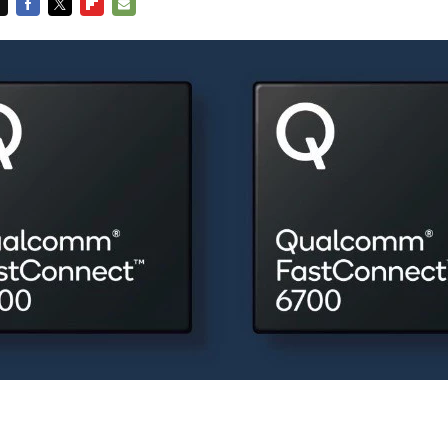
FACEBOOK
TWITTER
FLIPBOARD
E-
MAIL