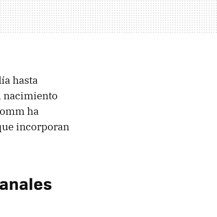
lía hasta
l nacimiento
lcomm ha
que incorporan
canales