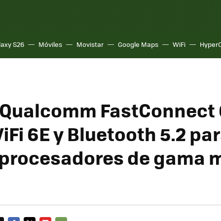
laxy S26
Móviles
Movistar
Google Maps
WiFi
Hyper
 Qualcomm FastConnect 
iFi 6E y Bluetooth 5.2 pa
 procesadores de gama m