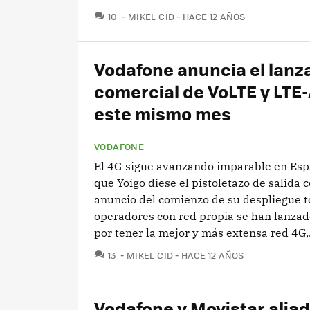
COMENTARIOS
10
MIKEL CID
HACE 12 AÑOS
Vodafone anuncia el lan
comercial de VoLTE y LTE
este mismo mes
VODAFONE
El 4G sigue avanzando imparable en Esp
que Yoigo diese el pistoletazo de salida c
anuncio del comienzo de su despliegue t
operadores con red propia se han lanzado
por tener la mejor y más extensa red 4G,.
COMENTARIOS
13
MIKEL CID
HACE 12 AÑOS
Vodafone y Movistar alia