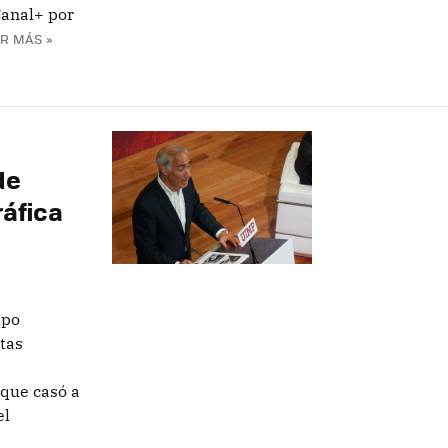
Canal+ por
R MÁS »
de
ráfica
upo
ntas
 que casó a
el