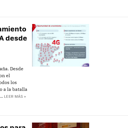
zamiento
-A desde
aña. Desde
on el
odos los
 a la batalla
..
LEER MÁS »
dos para