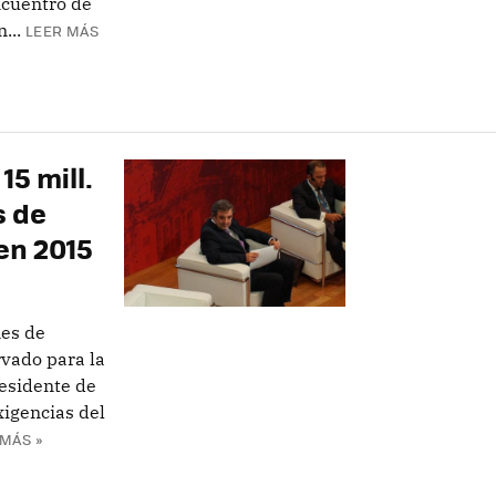
ncuentro de
...
LEER MÁS
15 mill.
s de
en 2015
nes de
rvado para la
residente de
xigencias del
MÁS »