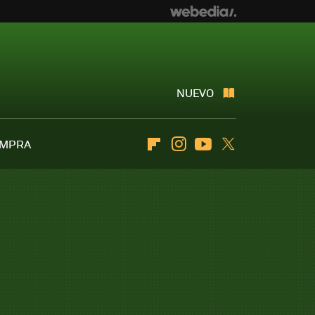
NUEVO
OMPRA
Flipboard
Instagram
Youtube
Twitter