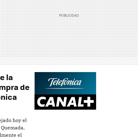
e la
ompra de
ónica
ejado hoy el
n Quemada,
almente el