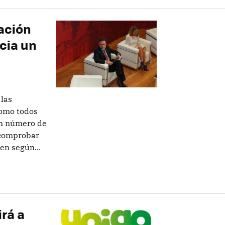
ación
cia un
las
como todos
an número de
 comprobar
en según...
rá a