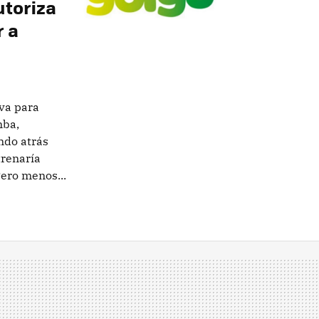
utoriza
r a
 va para
mba,
ndo atrás
trenaría
ero menos...