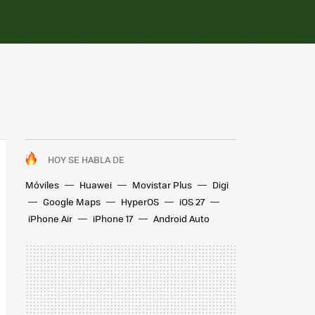
HOY SE HABLA DE
Móviles
Huawei
Movistar Plus
Digi
Google Maps
HyperOS
iOS 27
iPhone Air
iPhone 17
Android Auto