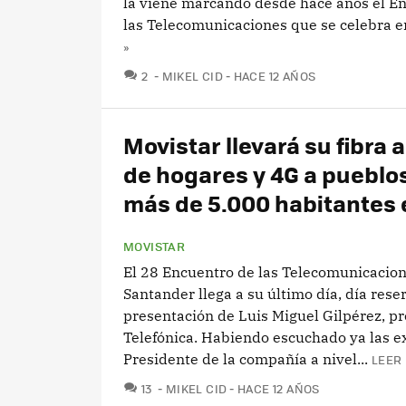
la viene marcando desde hace años el E
las Telecomunicaciones que se celebra en
»
COMENTARIOS
2
MIKEL CID
HACE 12 AÑOS
Movistar llevará su fibra a 
de hogares y 4G a pueblo
más de 5.000 habitantes 
MOVISTAR
El 28 Encuentro de las Telecomunicacio
Santander llega a su último día, día rese
presentación de Luis Miguel Gilpérez, p
Telefónica. Habiendo escuchado ya las e
Presidente de la compañía a nivel...
LEER 
COMENTARIOS
13
MIKEL CID
HACE 12 AÑOS