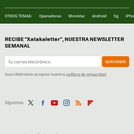
OTROS TEMAS:
Operadoras
Movistar
Android
5g
iPh
RECIBE "Xatakaletter", NUESTRA NEWSLETTER
SEMANAL
SUSCRIBIR
Suscribiéndote aceptas nuestra
política de privacidad
Síguenos
Twit
Fac
You
Inst
RSS
Flip
ter
ebo
tub
agr
boa
ok
e
am
rd