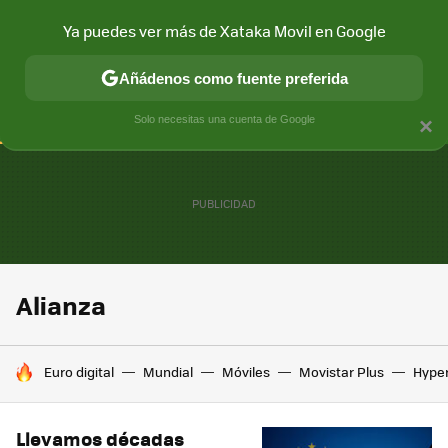
Ya puedes ver más de Xataka Movil en Google
CONECTIVIDAD
MÓVIL Y SOCIEDAD
APLICACIONES
COM
Añádenos como fuente preferida
Solo necesitas una cuenta de Google
×
Alianza
HOY SE HABLA DE
Euro digital
Mundial
Móviles
Movistar Plus
Hype
Llevamos décadas