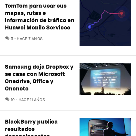
TomTom para usar sus
mapas, rutas e
información de tráfico en
Huawei Mobile Services
COMENTARIOS
3
HACE 7 AÑOS
Samsung deja Dropbox y
se casa con Microsoft
Onedrive, Office y
Onenote
COMENTARIOS
19
HACE 11 AÑOS
BlackBerry publica
resultados
decepcionantes,