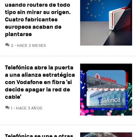
usando routers de todo
tipo sin mirar su origen.
Cuatro fabricantes
europeos acaban de
plantarse
COMENTARIOS
2
HACE 2 MESES
Telefónica abre la puerta
a una alianza estratégica
con Vodafone en fibra 'si
decide apagar la red de
cable'
COMENTARIOS
1
HACE 3 AÑOS
Telefónica se une a otras