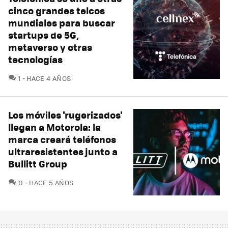
cinco grandes telcos
mundiales para buscar
startups de 5G,
metaverso y otras
tecnologías
COMENTARIOS
1
HACE 4 AÑOS
Los móviles 'rugerizados'
llegan a Motorola: la
marca creará teléfonos
ultraresistentes junto a
Bullitt Group
COMENTARIOS
0
HACE 5 AÑOS