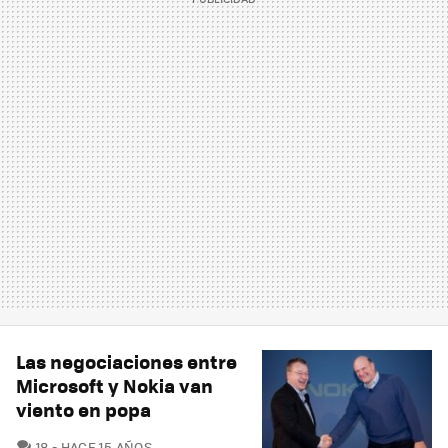
Las negociaciones entre
Microsoft y Nokia van
viento en popa
COMENTARIOS
18
HACE 15 AÑOS