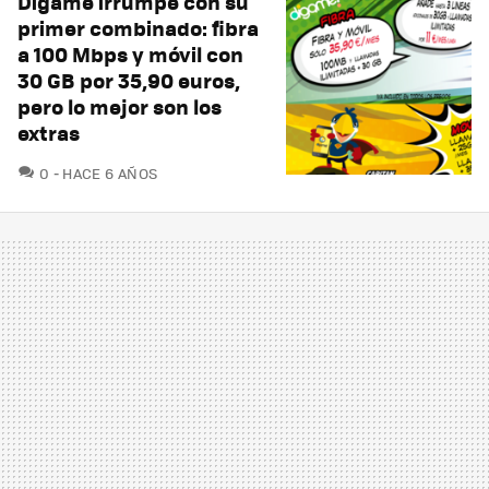
Digame irrumpe con su
primer combinado: fibra
a 100 Mbps y móvil con
30 GB por 35,90 euros,
pero lo mejor son los
extras
COMENTARIOS
0
HACE 6 AÑOS