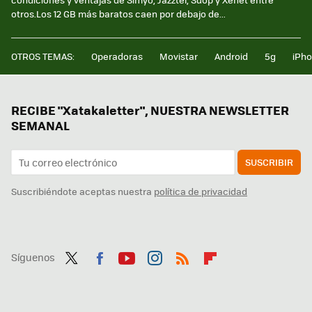
otros.Los 12 GB más baratos caen por debajo de...
OTROS TEMAS:
Operadoras
Movistar
Android
5g
iPh
RECIBE "Xatakaletter", NUESTRA NEWSLETTER
SEMANAL
SUSCRIBIR
Suscribiéndote aceptas nuestra
política de privacidad
Síguenos
Twit
Fac
You
Inst
RSS
Flip
ter
ebo
tub
agr
boa