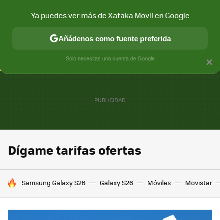
Ya puedes ver más de Xataka Movil en Google
CONECTIVIDAD
MÓVIL Y SOCIEDAD
APLICACIONES
COM
Añádenos como fuente preferida
Solo necesitas una cuenta de Google
×
Dígame tarifas ofertas
HOY SE HABLA DE
Samsung Galaxy S26
Galaxy S26
Móviles
Movistar