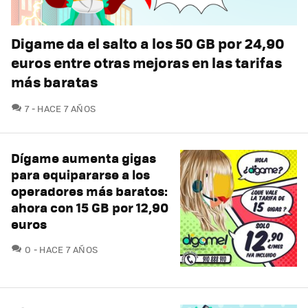
Digame da el salto a los 50 GB por 24,90
euros entre otras mejoras en las tarifas
más baratas
COMENTARIOS
7
HACE 7 AÑOS
Dígame aumenta gigas
para equipararse a los
operadores más baratos:
ahora con 15 GB por 12,90
euros
COMENTARIOS
0
HACE 7 AÑOS