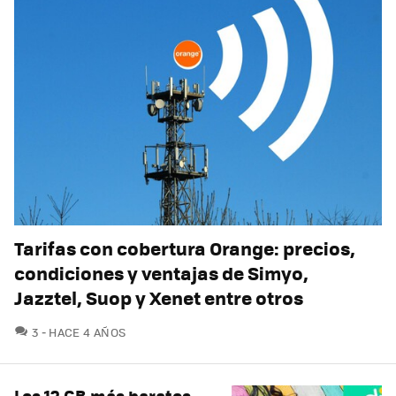
Tarifas con cobertura Orange: precios,
condiciones y ventajas de Simyo,
Jazztel, Suop y Xenet entre otros
COMENTARIOS
3
HACE 4 AÑOS
Los 12 GB más baratos