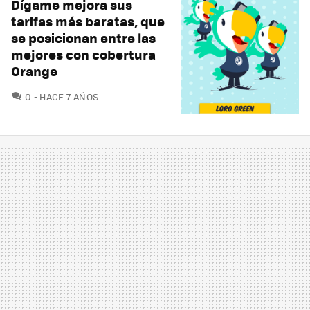
Dígame mejora sus
tarifas más baratas, que
se posicionan entre las
mejores con cobertura
Orange
COMENTARIOS
0
HACE 7 AÑOS