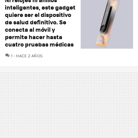
inteligentes, este gadget
quiere ser el dispositivo
de salud definitivo. Se
conecta al móvil y
permite hacer hasta
cuatro pruebas médicas
COMENTARIOS
1
HACE 2 AÑOS