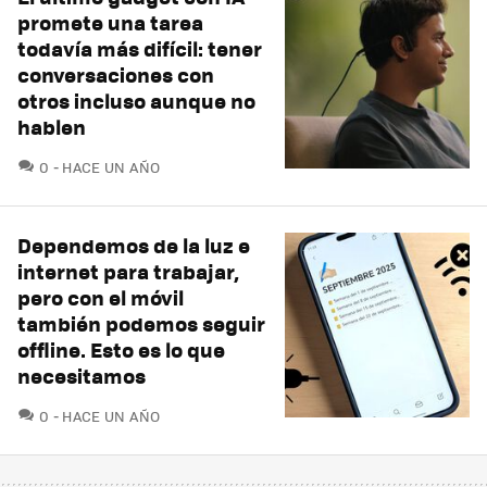
promete una tarea
todavía más difícil: tener
conversaciones con
otros incluso aunque no
hablen
COMENTARIOS
0
HACE UN AÑO
Dependemos de la luz e
internet para trabajar,
pero con el móvil
también podemos seguir
offline. Esto es lo que
necesitamos
COMENTARIOS
0
HACE UN AÑO