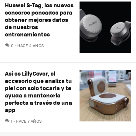
Huawei S-Tag, los nuevos
sensores pensados para
obtener mejores datos
de nuestros
entrenamientos
COMENTARIOS
0
HACE 4 AÑOS
Así es LillyCover, el
accesorio que analiza tu
piel con solo tocarla y te
ayuda a mantenerla
perfecta a través de una
app
COMENTARIOS
1
HACE 7 AÑOS