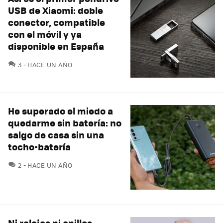
USB de Xiaomi: doble
conector, compatible
con el móvil y ya
disponible en España
COMENTARIOS
3
HACE UN AÑO
He superado el miedo a
quedarme sin batería: no
salgo de casa sin una
tocho-batería
COMENTARIOS
2
HACE UN AÑO
Ni relojes ni anillos