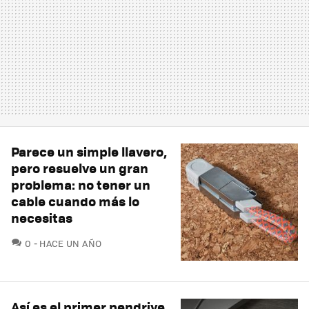
Parece un simple llavero,
pero resuelve un gran
problema: no tener un
cable cuando más lo
necesitas
COMENTARIOS
0
HACE UN AÑO
Así es el primer pendrive