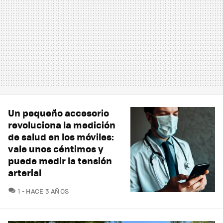
Un pequeño accesorio
revoluciona la medición
de salud en los móviles:
vale unos céntimos y
puede medir la tensión
arterial
COMENTARIOS
1
HACE 3 AÑOS