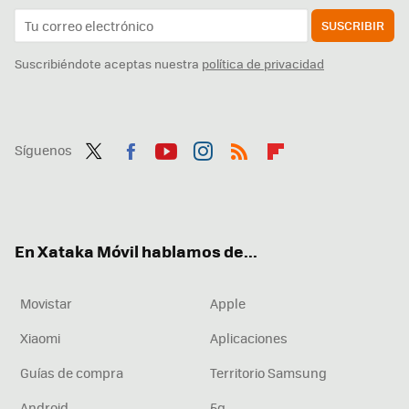
SUSCRIBIR
Suscribiéndote aceptas nuestra
política de privacidad
Síguenos
Twit
Fac
You
Inst
RSS
Flip
ter
ebo
tub
agr
boa
ok
e
am
rd
En Xataka Móvil hablamos de...
Movistar
Apple
Xiaomi
Aplicaciones
Guías de compra
Territorio Samsung
Android
5g