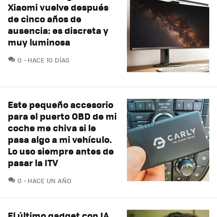
Xiaomi vuelve después
de cinco años de
ausencia: es discreta y
muy luminosa
COMENTARIOS
0
HACE 10 DÍAS
Este pequeño accesorio
para el puerto OBD de mi
coche me chiva si le
pasa algo a mi vehículo.
Lo uso siempre antes de
pasar la ITV
COMENTARIOS
0
HACE UN AÑO
El último gadget con IA