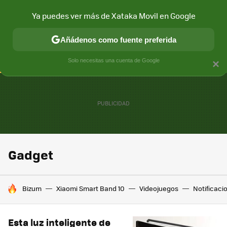
Ya puedes ver más de Xataka Movil en Google
CONECTIVIDAD
MÓVIL Y SOCIEDAD
APLICACIONES
COM
Añádenos como fuente preferida
Solo necesitas una cuenta de Google
×
Gadget
HOY SE HABLA DE
Bizum
Xiaomi Smart Band 10
Videojuegos
Notificaci
Esta luz inteligente de