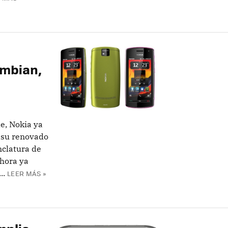
ymbian,
e, Nokia ya
 su renovado
clatura de
hora ya
..
LEER MÁS »