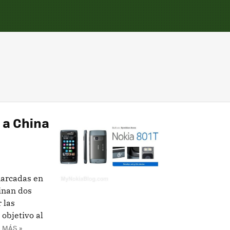
 a China
marcadas en
inan dos
 las
 objetivo al
 MÁS »