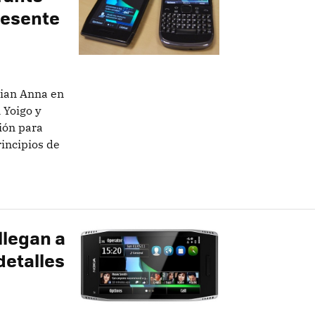
resente
bian Anna en
 Yoigo y
ión para
rincipios de
llegan a
detalles