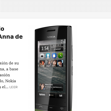
lo
Anna de
sión de su
na, a base
casión
o, Nokia
el...
LEER