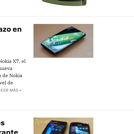
tazo en
okia X7, el
 nueva
o de Nokia
vel de
LEER MÁS »
os
rante