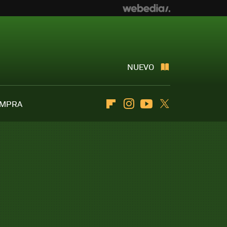
NUEVO
OMPRA
Flipboard
Instagram
Youtube
Twitter