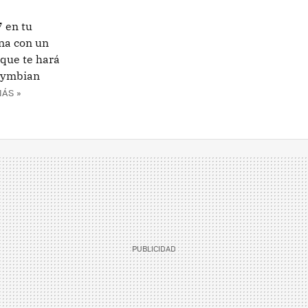
7 en tu
na con un
 que te hará
 Symbian
ÁS »