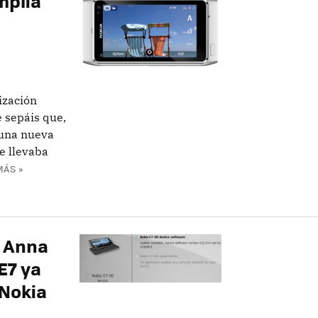
mplia
ización
 sepáis que,
 una nueva
e llevaba
MÁS »
n Anna
E7 ya
 Nokia