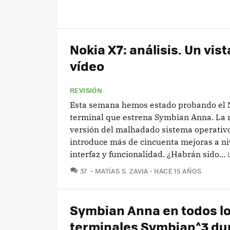
Nokia X7: análisis. Un vis
vídeo
REVISIÓN
Esta semana hemos estado probando el N
terminal que estrena Symbian Anna. La
versión del malhadado sistema operativ
introduce más de cincuenta mejoras a ni
interfaz y funcionalidad. ¿Habrán sido...
COMENTARIOS
37
MATÍAS S. ZAVIA
HACE 15 AÑOS
Symbian Anna en todos l
terminales Symbian^3 du