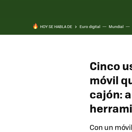
HOY SE HABLA DE
Euro digital
Mundial
Cinco u
móvil q
cajón: a
herrami
Con un móvil