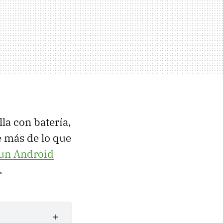
la con batería,
e más de lo que
 un Android
.