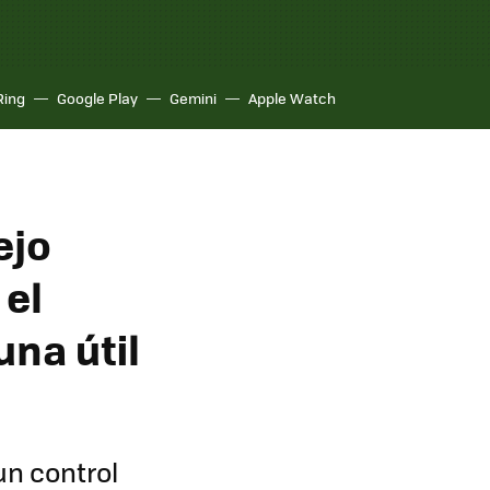
Ring
Google Play
Gemini
Apple Watch
ejo
 el
una útil
un control