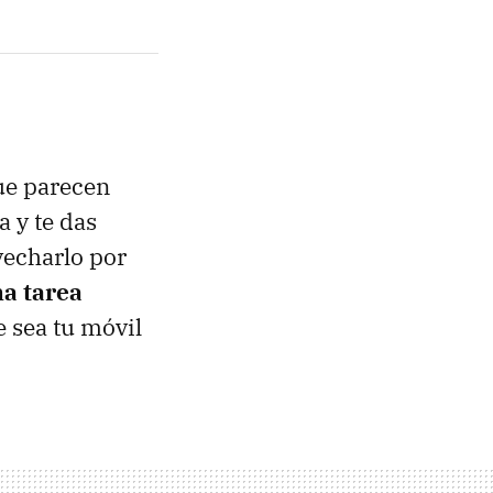
ue parecen
a y te das
vecharlo por
na tarea
e sea tu móvil