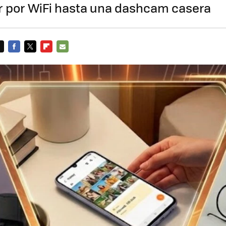
r por WiFi hasta una dashcam casera
FACEBOOK
TWITTER
FLIPBOARD
E-
MAIL