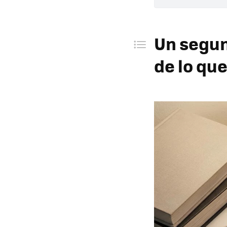
Un segun
Mando ce
Un segun
Cámara f
de lo que
Dashcam
Monitor 