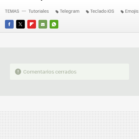
TEMAS
Tutoriales
Telegram
Teclado iOS
Emojis
FACEBOOK
TWITTER
FLIPBOARD
E-
WHATSAPP
MAIL
Comentarios cerrados