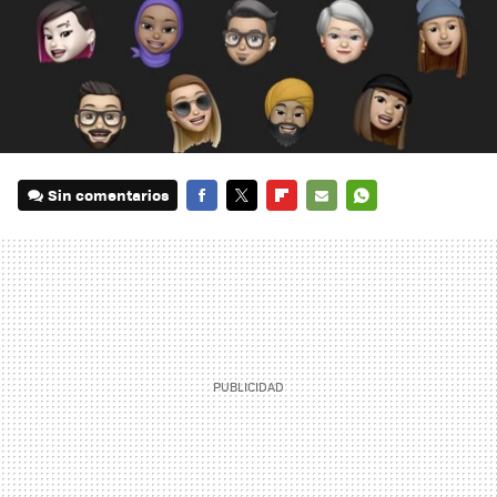
Sin comentarios
FACEBOOK
TWITTER
FLIPBOARD
E-
WHATSAPP
MAIL