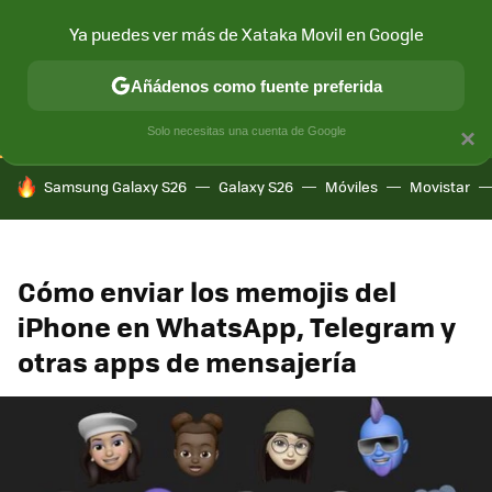
Ya puedes ver más de Xataka Movil en Google
CONECTIVIDAD
MÓVIL Y SOCIEDAD
APLICACIONES
COM
Añádenos como fuente preferida
Solo necesitas una cuenta de Google
×
HOY SE HABLA DE
Samsung Galaxy S26
Galaxy S26
Móviles
Movistar
Cómo enviar los memojis del
iPhone en WhatsApp, Telegram y
otras apps de mensajería