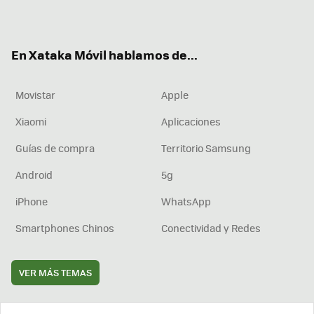
ter
ebo
tub
agr
boa
ok
e
am
rd
En Xataka Móvil hablamos de...
Movistar
Apple
Xiaomi
Aplicaciones
Guías de compra
Territorio Samsung
Android
5g
iPhone
WhatsApp
Smartphones Chinos
Conectividad y Redes
VER MÁS TEMAS