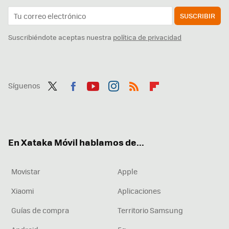
SUSCRIBIR
Suscribiéndote aceptas nuestra
política de privacidad
Síguenos
Twit
Fac
You
Inst
RSS
Flip
ter
ebo
tub
agr
boa
ok
e
am
rd
En Xataka Móvil hablamos de...
Movistar
Apple
Xiaomi
Aplicaciones
Guías de compra
Territorio Samsung