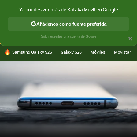
Ya puedes ver más de Xataka Movil en Google
CONECTIVIDAD
MÓVIL Y SOCIEDAD
APLICACIONES
COM
Añádenos como fuente preferida
Solo necesitas una cuenta de Google
×
HOY SE HABLA DE
Samsung Galaxy S26
Galaxy S26
Móviles
Movistar