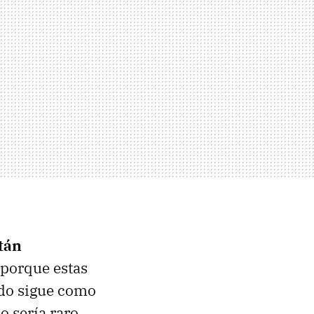
tán
r porque estas
odo sigue como
o sería raro