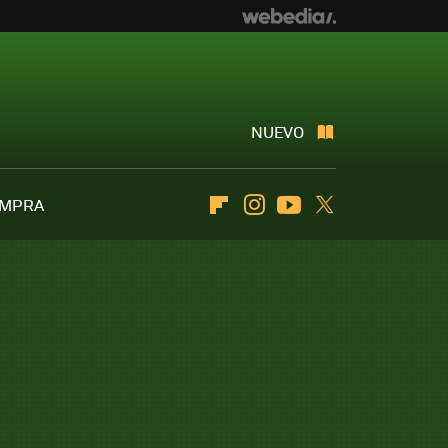
NUEVO
OMPRA
Flipboard
Instagram
Youtube
Twitter