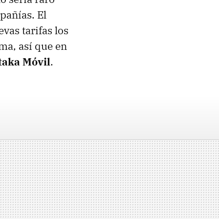
pañías. El
vas tarifas los
ma, así que en
taka Móvil
.