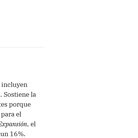
e incluyen
. Sostiene la
ntes porque
para el
Expansión
, el
, un 16%.