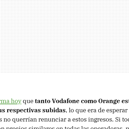
rma hoy
que
tanto Vodafone como Orange es
s respectivas subidas
, lo que era de espera
 no querrían renunciar a estos ingresos. Si t
on precios similares en todas las operadoras, n