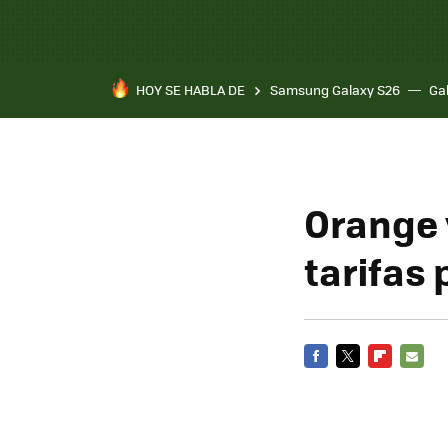
HOY SE HABLA DE
Samsung Galaxy S26
Ga
Orange 
tarifas 
FACEBOOK
TWITTER
FLIPBOARD
E-
MAIL