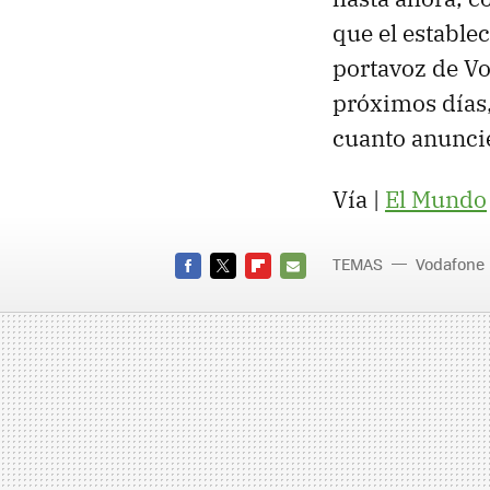
que el estable
portavoz de Vo
próximos días,
cuanto anunci
Vía |
El Mundo
TEMAS
Vodafone
FACEBOOK
TWITTER
FLIPBOARD
E-
MAIL