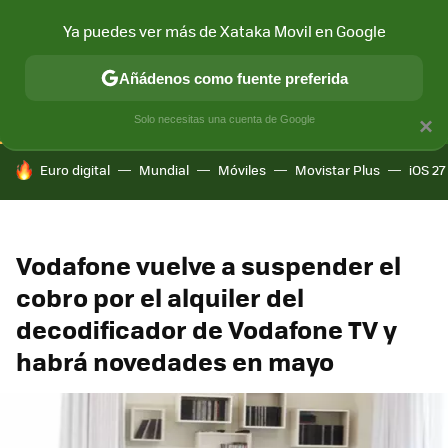
Ya puedes ver más de Xataka Movil en Google
CONECTIVIDAD
MÓVIL Y SOCIEDAD
APLICACIONES
COM
Añádenos como fuente preferida
Solo necesitas una cuenta de Google
×
HOY SE HABLA DE
Euro digital
Mundial
Móviles
Movistar Plus
iOS 27
Vodafone vuelve a suspender el
cobro por el alquiler del
decodificador de Vodafone TV y
habrá novedades en mayo