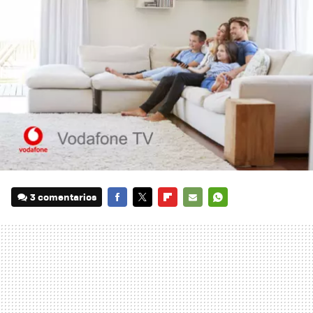
3 comentarios
FACEBOOK
TWITTER
FLIPBOARD
E-
WHATSAPP
MAIL