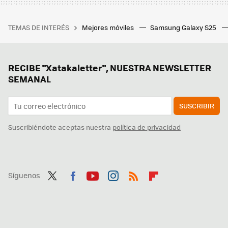
TEMAS DE INTERÉS
Mejores móviles
Samsung Galaxy S25
RECIBE "Xatakaletter", NUESTRA NEWSLETTER
SEMANAL
SUSCRIBIR
Suscribiéndote aceptas nuestra
política de privacidad
Síguenos
Twit
Fac
You
Inst
RSS
Flip
ter
ebo
tub
agr
boa
ok
e
am
rd