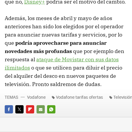
qué no,
Disney+
podría ser el motivo del cambio.
Además, los meses de abril y mayo de años
anteriores han sido los elegidos por el operador
para anunciar nuevas tarifas y servicios, por lo
que
podría aprovecharse para anunciar
novedades más profundas
que por ejemplo den
respuesta al
ataque de Movistar con sus datos
ilimitados
o que se utilicen para diluir el precio
del alquiler del desco en nuevos paquetes de
televisión. Pronto saldremos de dudas.
TEMAS
Vodafone
Vodafone tarifas ofertas
Televisió
FACEBOOK
TWITTER
FLIPBOARD
E-
WHATSAPP
MAIL