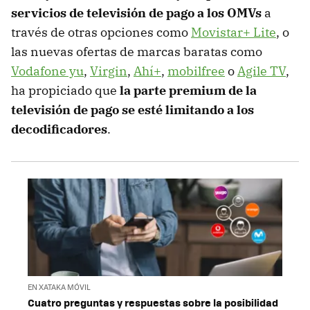
servicios de televisión de pago a los OMVs
a
través de otras opciones como
Movistar+ Lite
, o
las nuevas ofertas de marcas baratas como
Vodafone yu
,
Virgin
,
Ahí+
,
mobilfree
o
Agile TV
,
ha propiciado que
la parte premium de la
televisión de pago se esté limitando a los
decodificadores
.
EN XATAKA MÓVIL
Cuatro preguntas y respuestas sobre la posibilidad