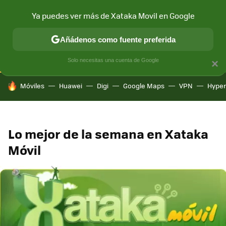
Ya puedes ver más de Xataka Movil en Google
CONECTIVIDAD
MÓVIL Y SOCIEDAD
APLICACIONES
COM
Añádenos como fuente preferida
Solo necesitas una cuenta de Google
×
HOY SE HABLA DE
Móviles
Huawei
Digi
Google Maps
VPN
Hype
Lo mejor de la semana en Xataka
Móvil