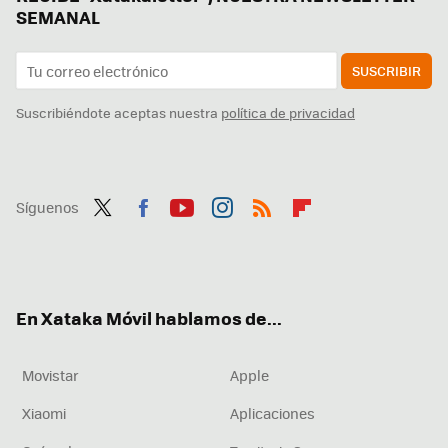
SEMANAL
SUSCRIBIR
Suscribiéndote aceptas nuestra
política de privacidad
Síguenos
Twit
Fac
You
Inst
RSS
Flip
ter
ebo
tub
agr
boa
ok
e
am
rd
En Xataka Móvil hablamos de...
Movistar
Apple
Xiaomi
Aplicaciones