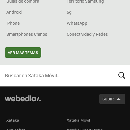
Guías de compra
Territorio Samsung
Android
5g
iPhone
WhatsApp
Smartphones Chinos
Conectividad y Redes
VER MÁS TEMAS
BUSCA
SUBIR
Xataka
Xataka Móvil
Applesfera
Xataka Smart Home