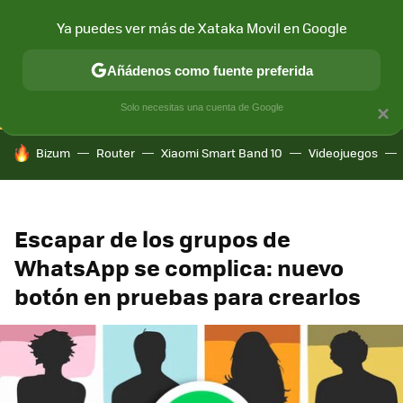
Ya puedes ver más de Xataka Movil en Google
CONECTIVIDAD
MÓVIL Y SOCIEDAD
APLICACIONES
COM
Añádenos como fuente preferida
Solo necesitas una cuenta de Google
×
HOY SE HABLA DE
Bizum
Router
Xiaomi Smart Band 10
Videojuegos
Escapar de los grupos de
WhatsApp se complica: nuevo
botón en pruebas para crearlos