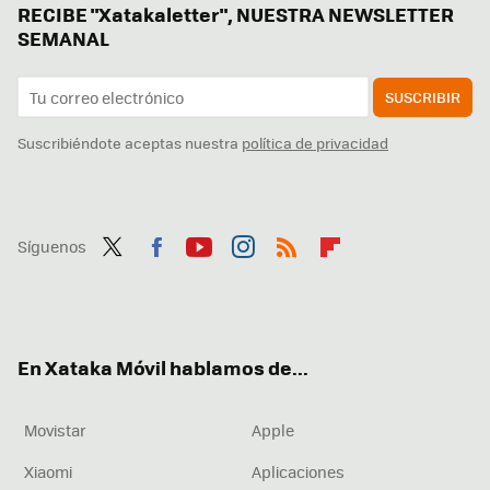
RECIBE "Xatakaletter", NUESTRA NEWSLETTER
SEMANAL
SUSCRIBIR
Suscribiéndote aceptas nuestra
política de privacidad
Síguenos
Twit
Fac
You
Inst
RSS
Flip
ter
ebo
tub
agr
boa
ok
e
am
rd
En Xataka Móvil hablamos de...
Movistar
Apple
Xiaomi
Aplicaciones