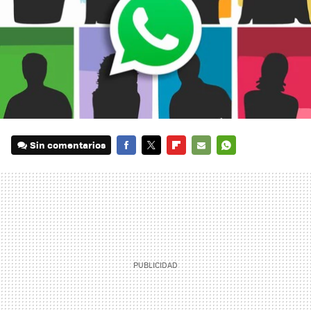
Sin comentarios
FACEBOOK
TWITTER
FLIPBOARD
E-
WHATSAPP
MAIL