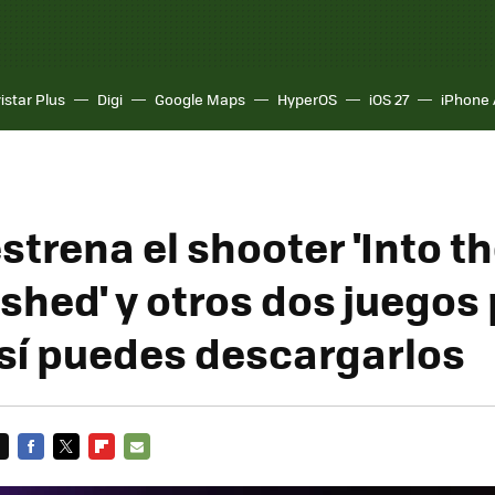
istar Plus
Digi
Google Maps
HyperOS
iOS 27
iPhone 
estrena el shooter 'Into 
ashed' y otros dos juegos
así puedes descargarlos
FACEBOOK
TWITTER
FLIPBOARD
E-