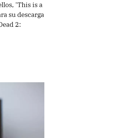
llos, 'This is a
ara su descarga
 Dead 2:
o