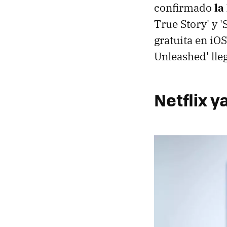
confirmado
la
True Story' y 
gratuita en iOS
Unleashed' lle
Netflix y