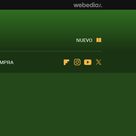
NUEVO
OMPRA
Flipboard
Instagram
Youtube
Twitter