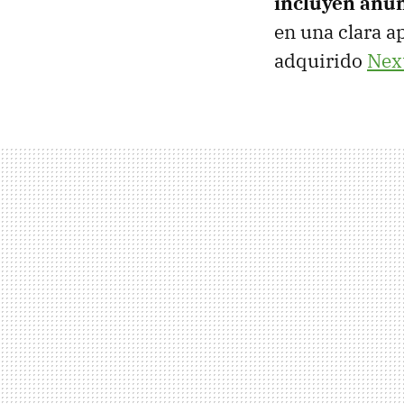
incluyen anu
en una clara a
adquirido
Nex