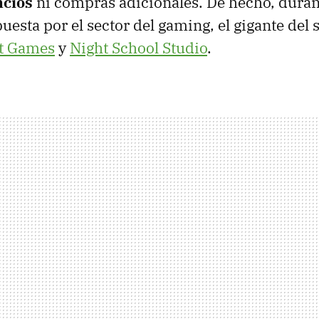
ncios
ni compras adicionales. De hecho, duran
puesta por el sector del gaming, el gigante del
t Games
y
Night School Studio
.