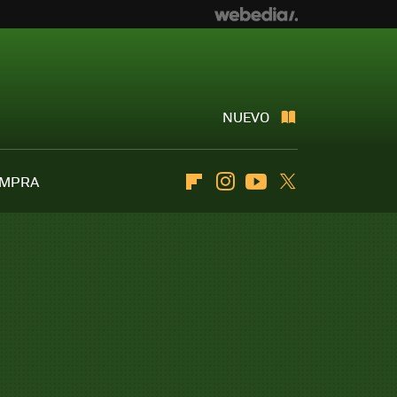
NUEVO
OMPRA
Flipboard
Instagram
Youtube
Twitter