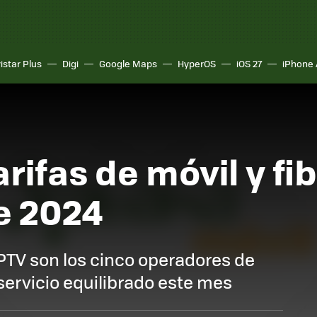
istar Plus
Digi
Google Maps
HyperOS
iOS 27
iPhone 
rifas de móvil y fi
e 2024
y PTV son los cinco operadores de
 servicio equilibrado este mes