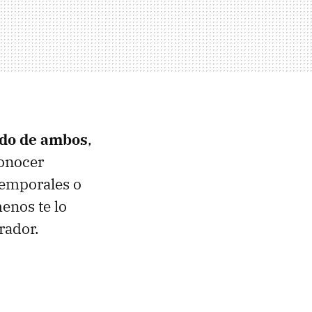
ado de ambos
,
conocer
emporales o
enos te lo
rador.