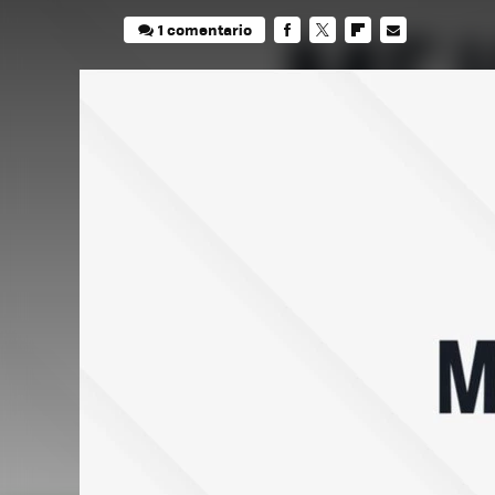
1 comentario
FACEBOOK
TWITTER
FLIPBOARD
E-
MAIL