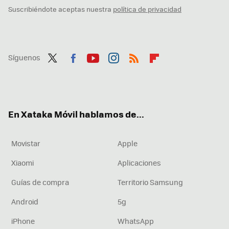
Suscribiéndote aceptas nuestra
política de privacidad
Síguenos
Twit
Fac
You
Inst
RSS
Flip
ter
ebo
tub
agr
boa
ok
e
am
rd
En Xataka Móvil hablamos de...
Movistar
Apple
Xiaomi
Aplicaciones
Guías de compra
Territorio Samsung
Android
5g
iPhone
WhatsApp