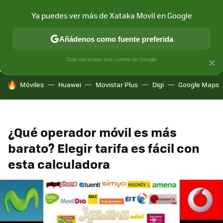
Ya puedes ver más de Xataka Movil en Google
CONECTIVIDAD
MÓVIL Y SOCIEDAD
APLICACIONES
COM
Añádenos como fuente preferida
Solo necesitas una cuenta de Google
×
HOY SE HABLA DE
Móviles
Huawei
Movistar Plus
Digi
Google Maps
¿Qué operador móvil es más
barato? Elegir tarifa es fácil con
esta calculadora