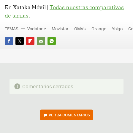
En Xataka Móvil |
Todas nuestras comparativas
de tarifas
.
TEMAS
Vodafone
Movistar
OMVs
Orange
Yoigo
Co
FACEBOOK
TWITTER
FLIPBOARD
E-
WHATSAPP
MAIL
Comentarios cerrados
VER
24 COMENTARIOS