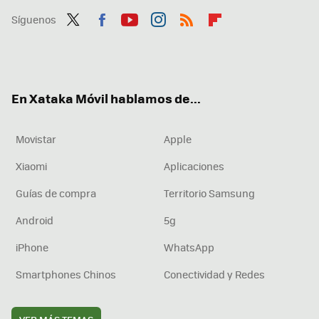
Síguenos
Twit
Fac
You
Inst
RSS
Flip
ter
ebo
tub
agr
boa
ok
e
am
rd
En Xataka Móvil hablamos de...
Movistar
Apple
Xiaomi
Aplicaciones
Guías de compra
Territorio Samsung
Android
5g
iPhone
WhatsApp
Smartphones Chinos
Conectividad y Redes