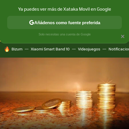
Ya puedes ver más de Xataka Movil en Google
CONECTIVIDAD
MÓVIL Y SOCIEDAD
APLICACIONES
COM
Añádenos como fuente preferida
Solo necesitas una cuenta de Google
×
HOY SE HABLA DE
Bizum
Xiaomi Smart Band 10
Videojuegos
Notificaci