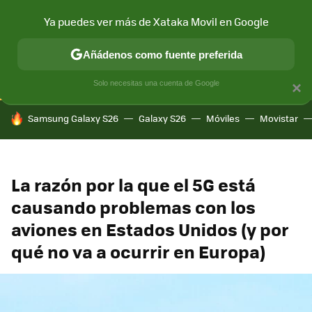
Ya puedes ver más de Xataka Movil en Google
CONECTIVIDAD
MÓVIL Y SOCIEDAD
APLICACIONES
COM
Añádenos como fuente preferida
Solo necesitas una cuenta de Google
×
HOY SE HABLA DE
Samsung Galaxy S26
Galaxy S26
Móviles
Movistar
La razón por la que el 5G está
causando problemas con los
aviones en Estados Unidos (y por
qué no va a ocurrir en Europa)