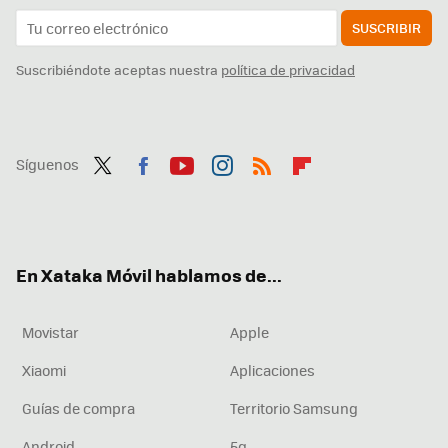
SUSCRIBIR
Suscribiéndote aceptas nuestra
política de privacidad
Síguenos
Twit
Fac
You
Inst
RSS
Flip
ter
ebo
tub
agr
boa
ok
e
am
rd
En Xataka Móvil hablamos de...
Movistar
Apple
Xiaomi
Aplicaciones
Guías de compra
Territorio Samsung
Android
5g