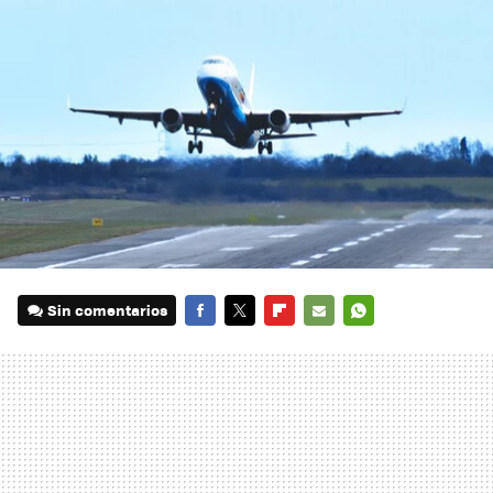
Sin comentarios
FACEBOOK
TWITTER
FLIPBOARD
E-
WHATSAPP
MAIL