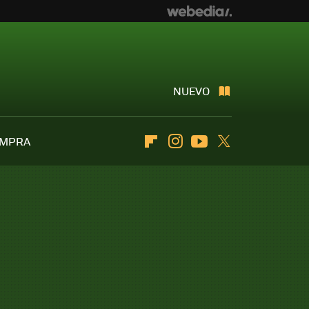
NUEVO
OMPRA
Flipboard
Instagram
Youtube
Twitter