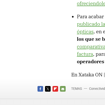
ofreciendol
Para acabar
publicado l
ópticas
, en
los que se b
comparativa 
factura
, par
operadores
En Xataka ON 
TEMAS
Conectivi
FACEBOOK
TWITTER
FLIPBOARD
E-
MAIL