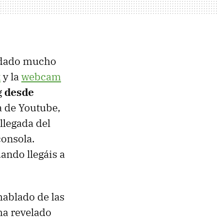
dado mucho
k
y la
webcam
g
desde
a de Youtube,
a llegada del
consola.
ando llegáis a
hablado de las
ha revelado