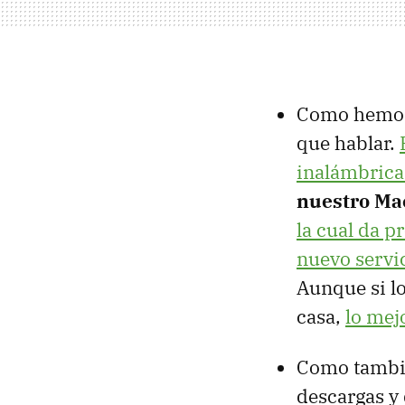
Como hemos 
que hablar.
inalámbrica
nuestro Ma
la cual da p
nuevo servi
Aunque si l
casa,
lo mej
Como tambié
descargas y