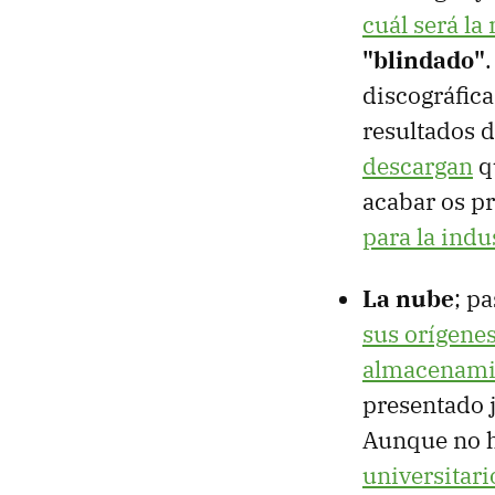
cuál será la
"blindado"
discográfic
resultados 
descargan
q
acabar os 
para la indu
La nube
; p
sus orígenes
almacenamie
presentado j
Aunque no h
universitari