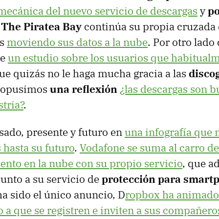
 mecánica del nuevo servicio de descargas
y
po
.
The Piratea Bay
continúa su propia cruzada 
as
moviendo sus datos a la nube
. Por otro lad
de
un estudio sobre los usuarios que habitual
ue quizás no le haga mucha gracia a las
disco
propusimos
una reflexión
¿las descargas son 
stria?
.
asado, presente y futuro en
una infografía que 
 hasta su futuro
.
Vodafone se suma al carro de
nto en la nube con su propio servicio
, que a
unto a su servicio de
protección para smart
a sido el único anuncio, D
ropbox ha animado 
o a que se registren e inviten a sus compañero