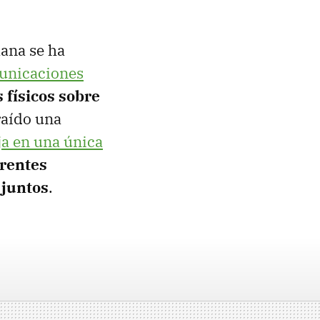
ana se ha
municaciones
 físicos sobre
raído una
ja en una única
erentes
 juntos
.