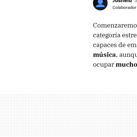
Joshelu
Colaborador
Comenzaremos
categoría estr
capaces de emi
música
, aunqu
ocupar
muchos