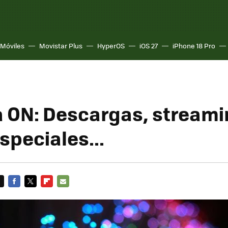
Móviles
Movistar Plus
HyperOS
iOS 27
iPhone 18 Pro
ON: Descargas, streami
speciales...
FACEBOOK
TWITTER
FLIPBOARD
E-
MAIL