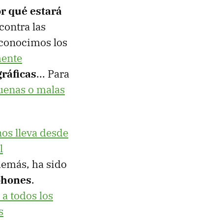
r qué estará
contra las
o conocimos los
mente
gráficas
... Para
buenas o malas
nos lleva desde
l
demás, ha sido
phones
.
a todos los
s