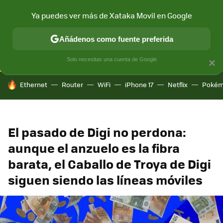
Ya puedes ver más de Xataka Movil en Google
CONECTIVIDAD
MÓVIL Y SOCIEDAD
APLICACIONES
COM
Añádenos como fuente preferida
Solo necesitas una cuenta de Google
×
HOY SE HABLA DE
Ethernet
Router
WiFi
iPhone 17
Netflix
Pokém
El pasado de Digi no perdona:
aunque el anzuelo es la fibra
barata, el Caballo de Troya de Digi
siguen siendo las líneas móviles