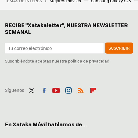
TEMAS DE INTERÉS
Mejores móviles
Samsung Galaxy S25
RECIBE "Xatakaletter", NUESTRA NEWSLETTER
SEMANAL
SUSCRIBIR
Suscribiéndote aceptas nuestra
política de privacidad
Síguenos
Twit
Fac
You
Inst
RSS
Flip
ter
ebo
tub
agr
boa
ok
e
am
rd
En Xataka Móvil hablamos de...