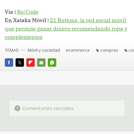
Vía |
Re/Code
En Xataka Móvil |
21 Buttons, la red social móvil
que permite ganar dinero recomendando ropa y
complementos
TEMAS
Móvil y sociedad
ecommerce
compras
co
FACEBOOK
TWITTER
FLIPBOARD
E-
WHATSAPP
MAIL
Comentarios cerrados