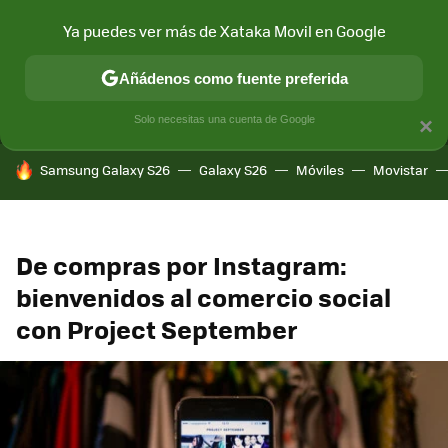
Ya puedes ver más de Xataka Movil en Google
MENÚ
NUEVO
Añádenos como fuente preferida
CONECTIVIDAD
MÓVIL Y SOCIEDAD
APLICACIONES
COM
Solo necesitas una cuenta de Google
×
HOY SE HABLA DE
Samsung Galaxy S26
Galaxy S26
Móviles
Movistar
De compras por Instagram:
bienvenidos al comercio social
con Project September