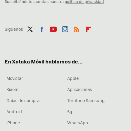
Suscribiéndote aceptas nuestra
política de privacidad
Síguenos
Twit
Fac
You
Inst
RSS
Flip
ter
ebo
tub
agr
boa
ok
e
am
rd
En Xataka Móvil hablamos de...
Movistar
Apple
Xiaomi
Aplicaciones
Guías de compra
Territorio Samsung
Android
5g
iPhone
WhatsApp