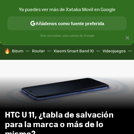
Ya puedes ver más de Xataka Movil en Google
CONECTIVIDAD
MÓVIL Y SOCIEDAD
APLICACIONES
COM
Añádenos como fuente preferida
Solo necesitas una cuenta de Google
×
HOY SE HABLA DE
Bizum
Router
Xiaomi Smart Band 10
Videojuegos
HTC U 11, ¿tabla de salvación
para la marca o más de lo
mismo?