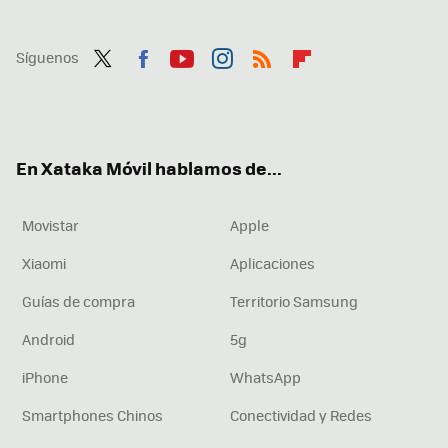
Síguenos
Twit
Fac
You
Inst
RSS
Flip
ter
ebo
tub
agr
boa
ok
e
am
rd
En Xataka Móvil hablamos de...
Movistar
Apple
Xiaomi
Aplicaciones
Guías de compra
Territorio Samsung
Android
5g
iPhone
WhatsApp
Smartphones Chinos
Conectividad y Redes