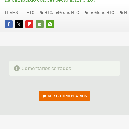
TEMAS
HTC
HTC; Teléfono HTC
Teléfono HTC
H
FACEBOOK
TWITTER
FLIPBOARD
E-
WHATSAPP
MAIL
Comentarios cerrados
VER
12 COMENTARIOS