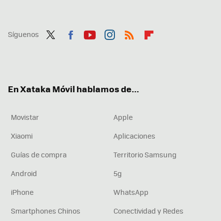
Síguenos
Twit
Fac
You
Inst
RSS
Flip
ter
ebo
tub
agr
boa
ok
e
am
rd
En Xataka Móvil hablamos de...
Movistar
Apple
Xiaomi
Aplicaciones
Guías de compra
Territorio Samsung
Android
5g
iPhone
WhatsApp
Smartphones Chinos
Conectividad y Redes