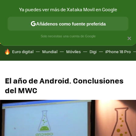
Ya puedes ver más de Xataka Movil en Google
CONECTIVIDAD
MÓVIL Y SOCIEDAD
APLICACIONES
COM
Añádenos como fuente preferida
Solo necesitas una cuenta de Google
×
HOY SE HABLA DE
Euro digital
Mundial
Móviles
Digi
iPhone 18 Pro
El año de Android. Conclusiones
del MWC