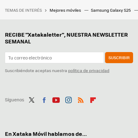
TEMAS DE INTERÉS
Mejores móviles
Samsung Galaxy S25
RECIBE "Xatakaletter", NUESTRA NEWSLETTER
SEMANAL
SUSCRIBIR
Suscribiéndote aceptas nuestra
política de privacidad
Síguenos
Twit
Fac
You
Inst
RSS
Flip
ter
ebo
tub
agr
boa
ok
e
am
rd
En Xataka Móvil hablamos de...