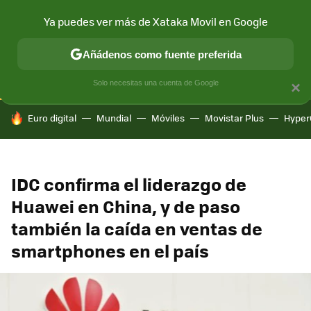
Ya puedes ver más de Xataka Movil en Google
CONECTIVIDAD
MÓVIL Y SOCIEDAD
APLICACIONES
COM
Añádenos como fuente preferida
Solo necesitas una cuenta de Google
×
HOY SE HABLA DE
Euro digital
Mundial
Móviles
Movistar Plus
Hyper
IDC confirma el liderazgo de
Huawei en China, y de paso
también la caída en ventas de
smartphones en el país