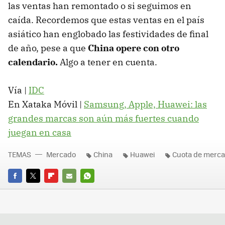
las ventas han remontado o si seguimos en
caída. Recordemos que estas ventas en el país
asiático han englobado las festividades de final
de año, pese a que
China opere con otro
calendario.
Algo a tener en cuenta.
Vía |
IDC
En Xataka Móvil |
Samsung, Apple, Huawei: las
grandes marcas son aún más fuertes cuando
juegan en casa
TEMAS
Mercado
China
Huawei
Cuota de merc
FACEBOOK
TWITTER
FLIPBOARD
E-
WHATSAPP
MAIL