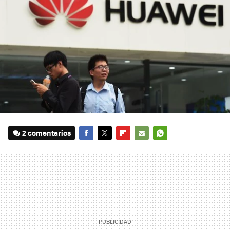
2 comentarios
FACEBOOK
TWITTER
FLIPBOARD
E-
WHATSAPP
MAIL