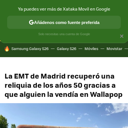
Ya puedes ver más de Xataka Movil en Google
CONECTIVIDAD
MÓVIL Y SOCIEDAD
APLICACIONES
COM
Añádenos como fuente preferida
Solo necesitas una cuenta de Google
×
HOY SE HABLA DE
Samsung Galaxy S26
Galaxy S26
Móviles
Movistar
La EMT de Madrid recuperó una
reliquia de los años 50 gracias a
que alguien la vendía en Wallapop