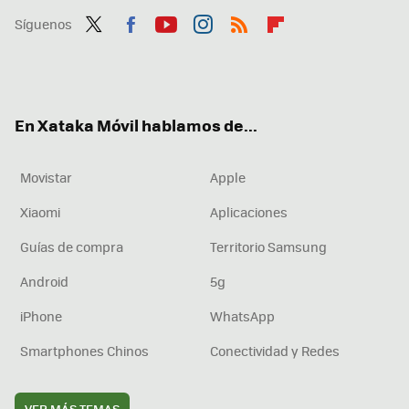
Síguenos
Twit
Fac
You
Inst
RSS
Flip
ter
ebo
tub
agr
boa
ok
e
am
rd
En Xataka Móvil hablamos de...
Movistar
Apple
Xiaomi
Aplicaciones
Guías de compra
Territorio Samsung
Android
5g
iPhone
WhatsApp
Smartphones Chinos
Conectividad y Redes
VER MÁS TEMAS