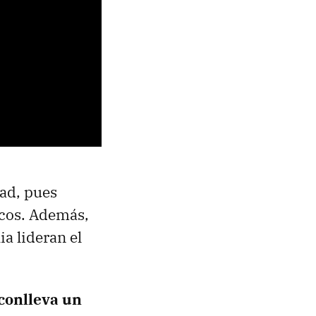
dad, pues
icos. Además,
ia lideran el
conlleva un