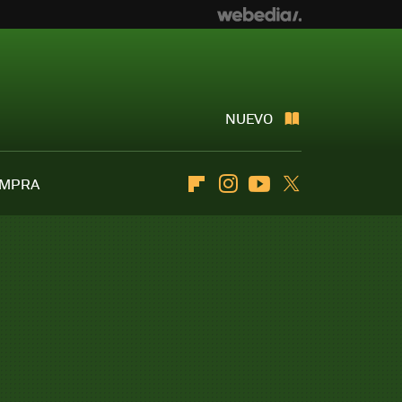
NUEVO
OMPRA
Flipboard
Instagram
Youtube
Twitter