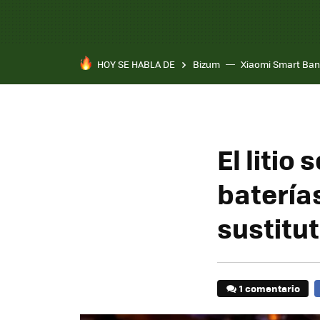
HOY SE HABLA DE
Bizum
Xiaomi Smart Ban
El litio
batería
sustitu
1 comentario