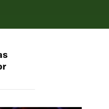
as
or