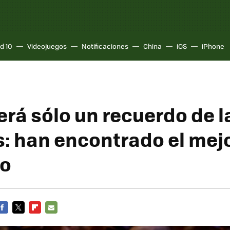
d 10
Videojuegos
Notificaciones
China
iOS
iPhone
 será sólo un recuerdo de l
s: han encontrado el mej
to
FACEBOOK
TWITTER
FLIPBOARD
E-