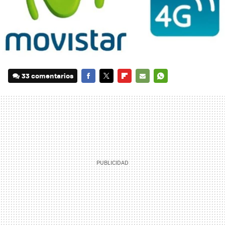
33 comentarios
FACEBOOK
TWITTER
FLIPBOARD
E-
WHATSAPP
MAIL