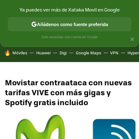
Ya puedes ver más de Xataka Movil en Google
MENÚ
NUEVO
Añádenos como fuente preferida
CONECTIVIDAD
MÓVIL Y SOCIEDAD
APLICACIONES
COM
Solo necesitas una cuenta de Google
×
HOY SE HABLA DE
Móviles
Huawei
Digi
Google Maps
VPN
Hype
Movistar contraataca con nuevas
tarifas VIVE con más gigas y
Spotify gratis incluido