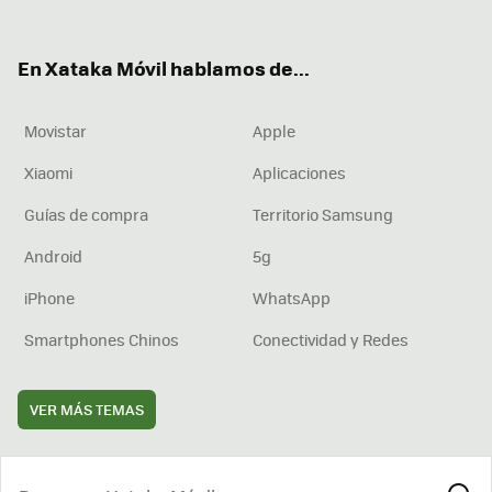
ter
ebo
tub
agr
boa
ok
e
am
rd
En Xataka Móvil hablamos de...
Movistar
Apple
Xiaomi
Aplicaciones
Guías de compra
Territorio Samsung
Android
5g
iPhone
WhatsApp
Smartphones Chinos
Conectividad y Redes
VER MÁS TEMAS