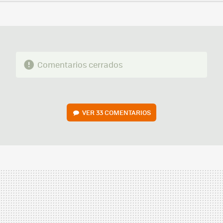
FACEBOOK
TWITTER
FLIPBOARD
E-
WHATSAPP
MAIL
Comentarios cerrados
VER
33 COMENTARIOS