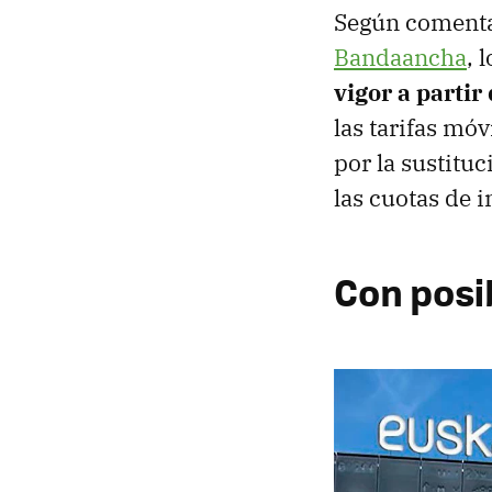
Según comenta
Bandaancha
, 
vigor a partir 
las tarifas mó
por la sustitu
las cuotas de i
Con posib