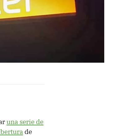
mar
una serie de
obertura
de