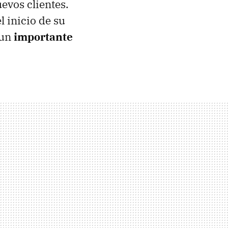
uevos clientes.
l inicio de su
 un
importante