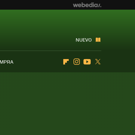
NUEVO
OMPRA
Flipboard
Instagram
Youtube
Twitter