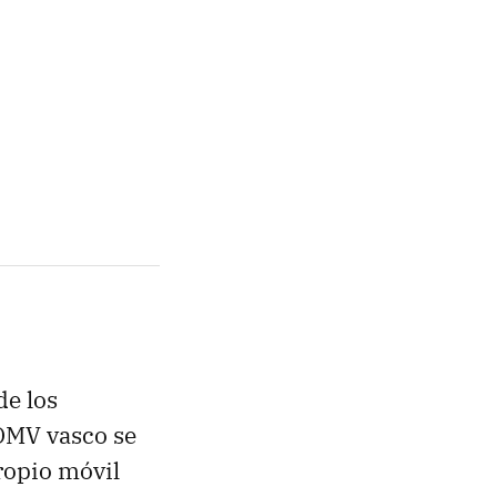
de los
 OMV vasco se
ropio móvil