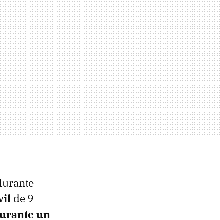
 durante
il
de 9
durante un