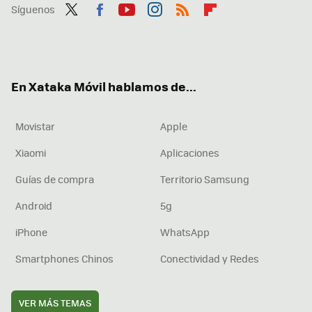
Síguenos
Twit
Fac
You
Inst
RSS
Flip
ter
ebo
tub
agr
boa
ok
e
am
rd
En Xataka Móvil hablamos de...
Movistar
Apple
Xiaomi
Aplicaciones
Guías de compra
Territorio Samsung
Android
5g
iPhone
WhatsApp
Smartphones Chinos
Conectividad y Redes
VER MÁS TEMAS