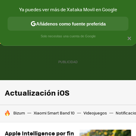
Ya puedes ver más de Xataka Movil en Google
CONECTIVIDAD
MÓVIL Y SOCIEDAD
APLICACIONES
COM
Añádenos como fuente preferida
Solo necesitas una cuenta de Google
×
Actualización iOS
HOY SE HABLA DE
Bizum
Xiaomi Smart Band 10
Videojuegos
Notificaci
Apple Intelligence por fin