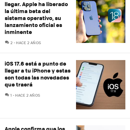
llegar. Apple ha liberado
la última beta del
sistema operativo, su
lanzamiento oficial es
inminente
COMENTARIOS
2
HACE 2 AÑOS
iOS 17.6 está a punto de
llegar a tu iPhone y estas
son todas las novedades
que traerá
COMENTARIOS
1
HACE 2 AÑOS
Apple confirma que los