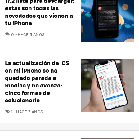
17.2 lista para descargar:
éstas son todas las
novedades que vienen a
tu iPhone
COMENTARIOS
0
HACE 3 AÑOS
La actualización de iOS
en mi iPhone se ha
quedado parada a
medias y no avanza:
cinco formas de
solucionarlo
COMENTARIOS
1
HACE 3 AÑOS