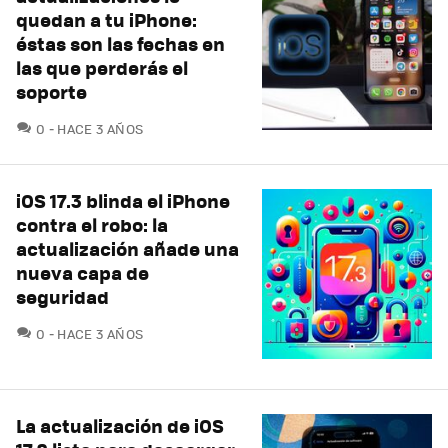
quedan a tu iPhone:
éstas son las fechas en
las que perderás el
soporte
COMENTARIOS
0
HACE 3 AÑOS
iOS 17.3 blinda el iPhone
contra el robo: la
actualización añade una
nueva capa de
seguridad
COMENTARIOS
0
HACE 3 AÑOS
La actualización de iOS