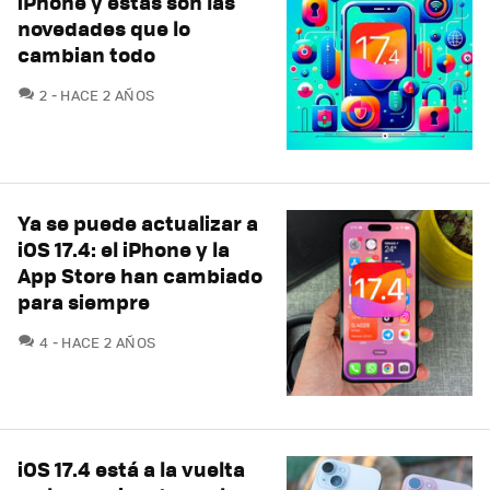
iPhone y éstas son las
novedades que lo
cambian todo
COMENTARIOS
2
HACE 2 AÑOS
Ya se puede actualizar a
iOS 17.4: el iPhone y la
App Store han cambiado
para siempre
COMENTARIOS
4
HACE 2 AÑOS
iOS 17.4 está a la vuelta