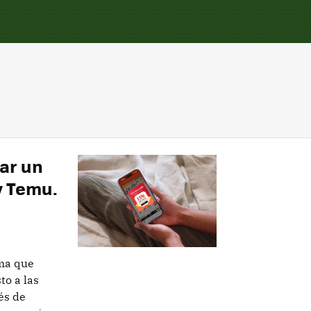
ar un
y Temu.
ma que
to a las
és de