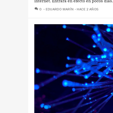
internet. Entrará en efecto en pocos días.
COMENTARIOS
0
EDUARDO MARÍN
HACE 2 AÑOS