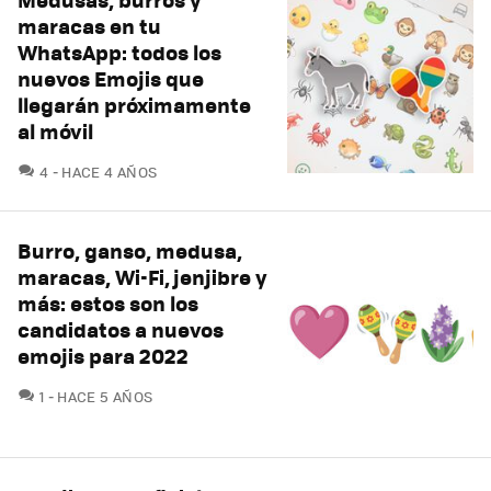
maracas en tu
WhatsApp: todos los
nuevos Emojis que
llegarán próximamente
al móvil
COMENTARIOS
4
HACE 4 AÑOS
Burro, ganso, medusa,
maracas, Wi-Fi, jenjibre y
más: estos son los
candidatos a nuevos
emojis para 2022
COMENTARIOS
1
HACE 5 AÑOS