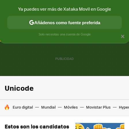
Ya puedes ver más de Xataka Movil en Google
CONECTIVIDAD
MÓVIL Y SOCIEDAD
APLICACIONES
COM
Añádenos como fuente preferida
Solo necesitas una cuenta de Google
×
Unicode
HOY SE HABLA DE
Euro digital
Mundial
Móviles
Movistar Plus
Hype
Estos son los candidatos