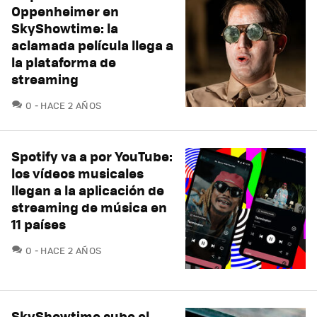
Oppenheimer en
SkyShowtime: la
aclamada película llega a
la plataforma de
streaming
COMENTARIOS
0
HACE 2 AÑOS
Spotify va a por YouTube:
los vídeos musicales
llegan a la aplicación de
streaming de música en
11 países
COMENTARIOS
0
HACE 2 AÑOS
SkyShowtime sube el