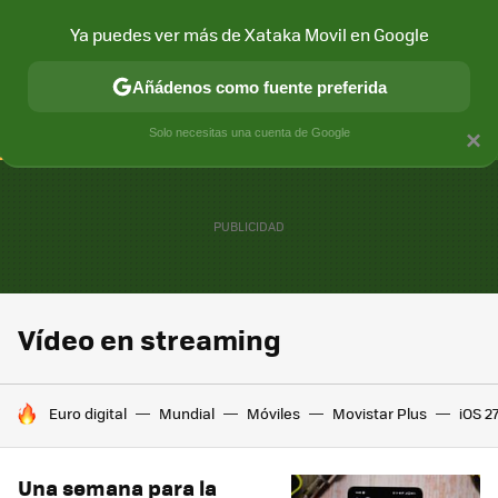
Ya puedes ver más de Xataka Movil en Google
CONECTIVIDAD
MÓVIL Y SOCIEDAD
APLICACIONES
COM
Añádenos como fuente preferida
Solo necesitas una cuenta de Google
×
Vídeo en streaming
HOY SE HABLA DE
Euro digital
Mundial
Móviles
Movistar Plus
iOS 2
Una semana para la