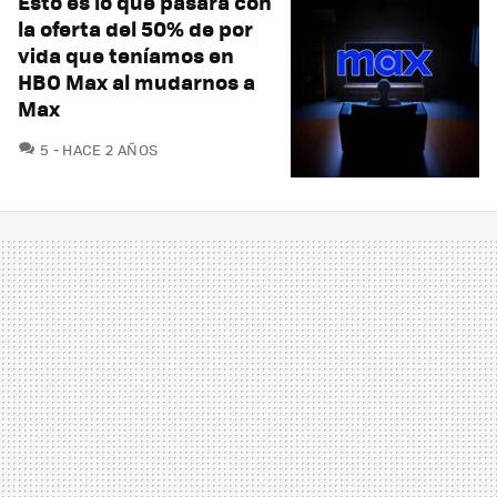
Esto es lo que pasará con
la oferta del 50% de por
vida que teníamos en
HBO Max al mudarnos a
Max
COMENTARIOS
5
HACE 2 AÑOS