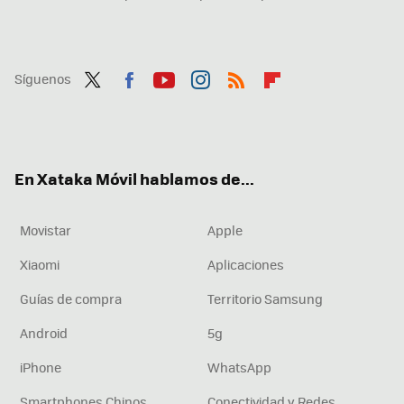
Síguenos
Twit
Fac
You
Inst
RSS
Flip
ter
ebo
tub
agr
boa
ok
e
am
rd
En Xataka Móvil hablamos de...
Movistar
Apple
Xiaomi
Aplicaciones
Guías de compra
Territorio Samsung
Android
5g
iPhone
WhatsApp
Smartphones Chinos
Conectividad y Redes