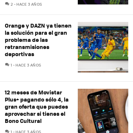
COMENTARIOS
2
HACE 3 AÑOS
Orange y DAZN ya tienen
la solución para el gran
problema de las
retransmisiones
deportivas
COMENTARIOS
1
HACE 3 AÑOS
12 meses de Movistar
Plus+ pagando sólo 4, la
gran oferta que puedes
aprovechar si tienes el
Bono Cultural
COMENTARIOS
1
HACE 3 AÑOS