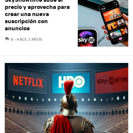
precio y aprovecha para
crear una nueva
suscripción con
anuncios
COMENTARIOS
8
HACE 2 AÑOS