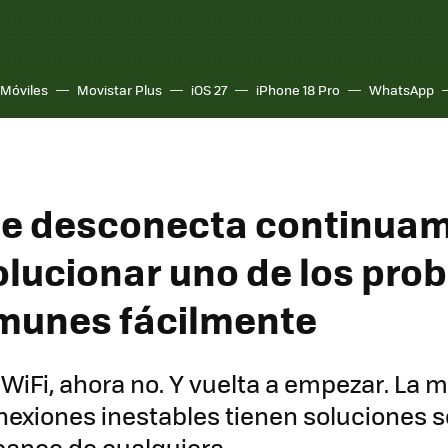
Móviles
Movistar Plus
iOS 27
iPhone 18 Pro
WhatsApp
 se desconecta continua
lucionar uno de los pro
munes fácilmente
WiFi, ahora no. Y vuelta a empezar. La 
nexiones inestables tienen soluciones s
lcance de cualquiera