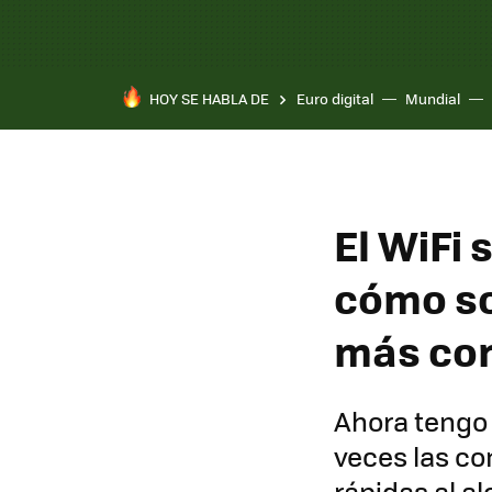
HOY SE HABLA DE
Euro digital
Mundial
Pixel 10a
El WiFi
cómo so
más co
Ahora tengo 
veces las co
rápidas al a