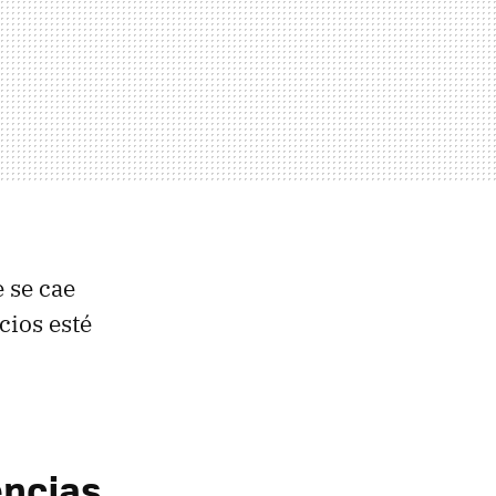
 se cae
cios esté
encias