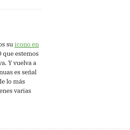
os su
icono en
O que estemos
va. Y vuelva a
nuas es señal
de lo más
enes varias