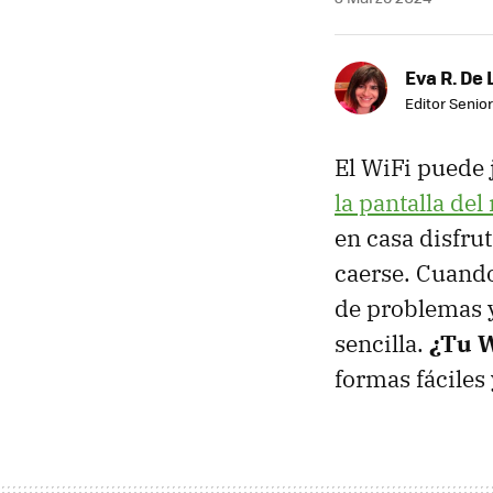
Eva R. De 
Editor Senior
El WiFi puede
la pantalla de
en casa disfrut
caerse. Cuando
de problemas y
sencilla.
¿Tu W
formas fáciles 