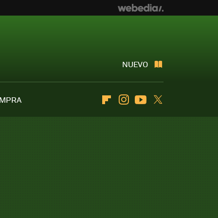
NUEVO
OMPRA
Flipboard
Instagram
Youtube
Twitter